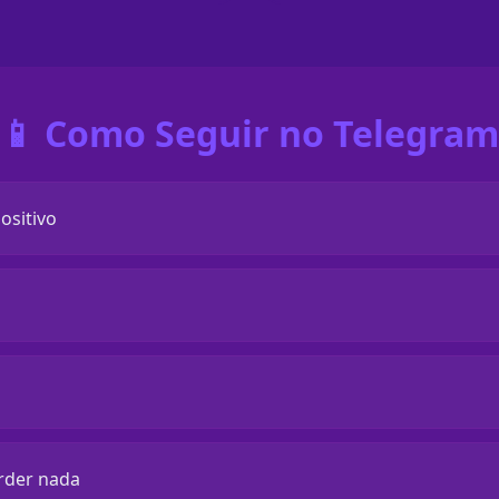
📱 Como Seguir no Telegram
ositivo
erder nada