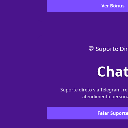
Ver Bônus
💬 Suporte Di
Cha
Suporte direto via Telegram, r
atendimento persona
Falar Suport