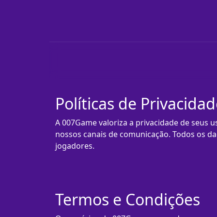
Políticas de Privacida
A 007Game valoriza a privacidade de seus 
nossos canais de comunicação. Todos os dad
jogadores.
Termos e Condições