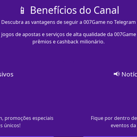
📱 Benefícios do Canal
Descubra as vantagens de seguir a 007Game no Telegram
os de apostas e serviços de alta qualidade da 007Game Br
prêmios e cashback milionário.
sivos
📢 Notí
m, promoções especiais
Fique por dentro d
s únicos!
eventos da