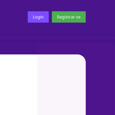
Login
Registrar-se