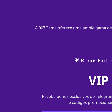
A 007Game oferece uma ampla gama de jog
🎁 Bônus Exclu
VIP
Receba bônus exclusivos do Telegra
e códigos promocionai