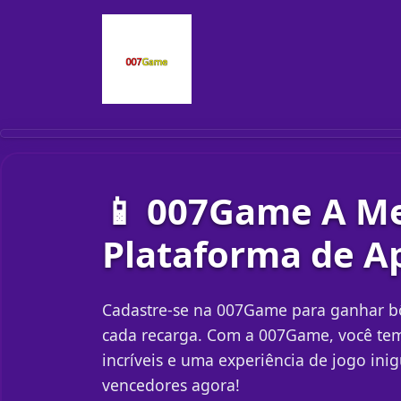
📱 007Game A M
Plataforma de A
Cadastre-se na 007Game para ganhar b
cada recarga. Com a 007Game, você te
incríveis e uma experiência de jogo inig
vencedores agora!