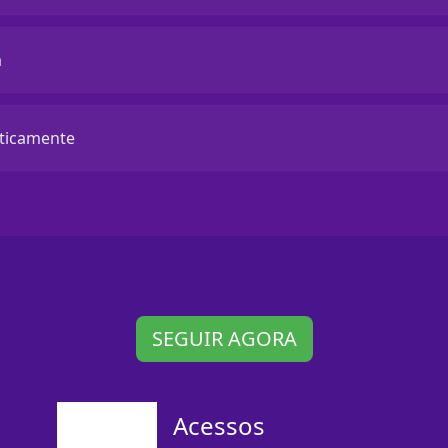
a
aticamente
SEGUIR AGORA
Acessos