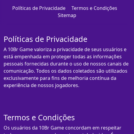
Políticas de Privacidade
Termos e Condições
Sitemap
Políticas de Privacidade
A 10Br Game valoriza a privacidade de seus usuários e
está empenhada em proteger todas as informações
pessoais fornecidas durante o uso de nossos canais de
comunicação. Todos os dados coletados são utilizados
exclusivamente para fins de melhoria contínua da
experiência de nossos jogadores.
Termos e Condições
Os usuários da 10Br Game concordam em respeitar