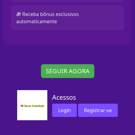
🎁 Receba bônus exclusivos
automaticamente
SEGUIR AGORA
Acessos
Login
Registrar-se