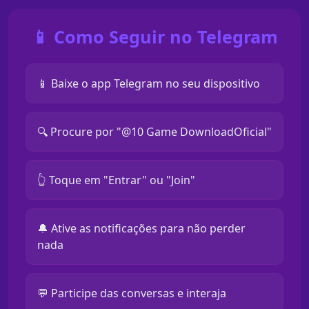
📱 Como Seguir no Telegram
📱 Baixe o app Telegram no seu dispositivo
🔍 Procure por "@10 Game DownloadOficial"
👆 Toque em "Entrar" ou "Join"
🔔 Ative as notificações para não perder
nada
💬 Participe das conversas e interaja