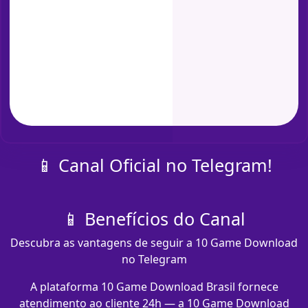
📱 Canal Oficial no Telegram!
📱 Benefícios do Canal
Descubra as vantagens de seguir a 10 Game Download
no Telegram
A plataforma 10 Game Download Brasil fornece
atendimento ao cliente 24h — a 10 Game Download