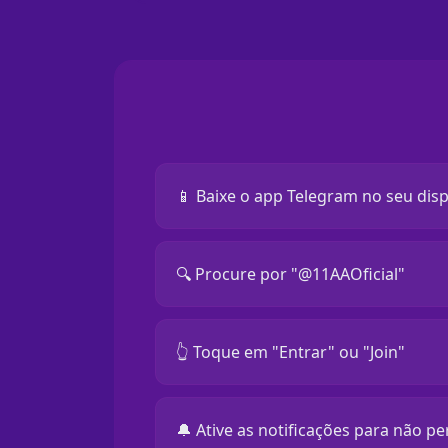
📱 Baixe o app Telegram no seu disp
🔍 Procure por "@11AAOficial"
👆 Toque em "Entrar" ou "Join"
🔔 Ative as notificações para não p