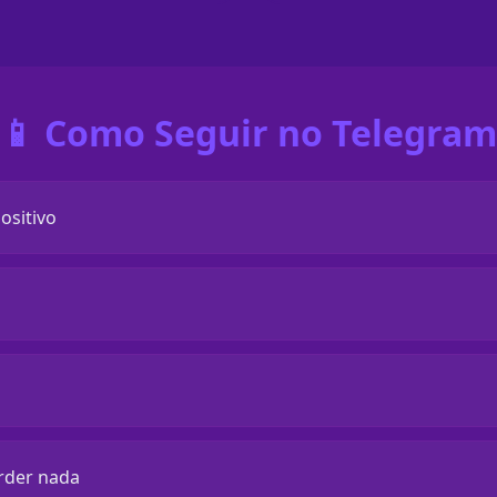
📱 Como Seguir no Telegram
ositivo
erder nada