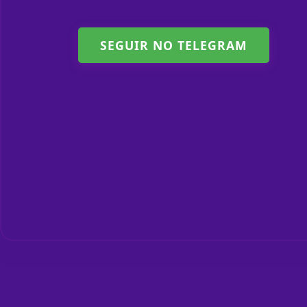
SEGUIR NO TELEGRAM