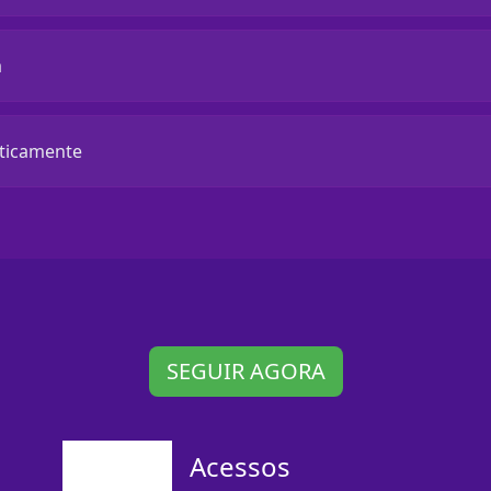
a
aticamente
SEGUIR AGORA
Acessos