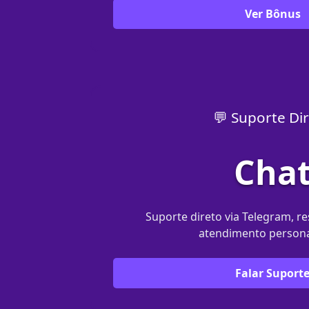
Ver Bônus
💬 Suporte Di
Cha
Suporte direto via Telegram, r
atendimento persona
Falar Suport