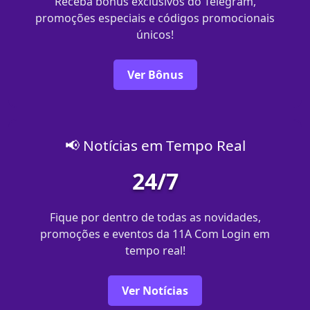
Receba bônus exclusivos do Telegram,
promoções especiais e códigos promocionais
únicos!
Ver Bônus
📢 Notícias em Tempo Real
24/7
Fique por dentro de todas as novidades,
promoções e eventos da 11A Com Login em
tempo real!
Ver Notícias