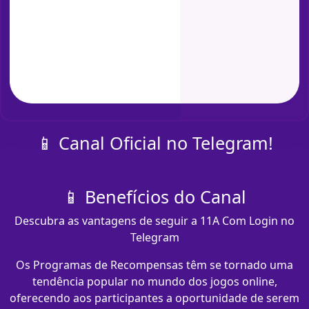
📱 Canal Oficial no Telegram!
📱 Benefícios do Canal
Descubra as vantagens de seguir a 11A Com Login no
Telegram
Os Programas de Recompensas têm se tornado uma
tendência popular no mundo dos jogos online,
oferecendo aos participantes a oportunidade de serem