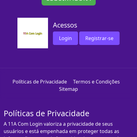
Acessos
Login
Registrar-se
Políticas de Privacidade
Termos e Condições
Sitemap
Políticas de Privacidade
A 11A Com Login valoriza a privacidade de seus
usuários e está empenhada em proteger todas as