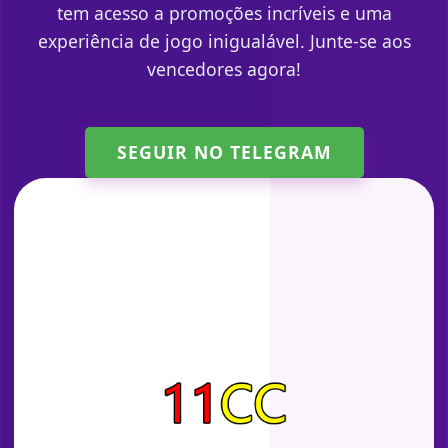
tem acesso a promoções incríveis e uma
experiência de jogo inigualável. Junte-se aos
vencedores agora!
SEGUIR NO TELEGRAM