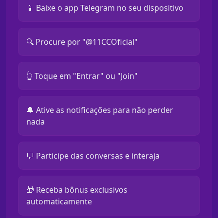
📱 Baixe o app Telegram no seu dispositivo
🔍 Procure por "@11CCOficial"
👆 Toque em "Entrar" ou "Join"
🔔 Ative as notificações para não perder
nada
💬 Participe das conversas e interaja
🎁 Receba bônus exclusivos
automaticamente