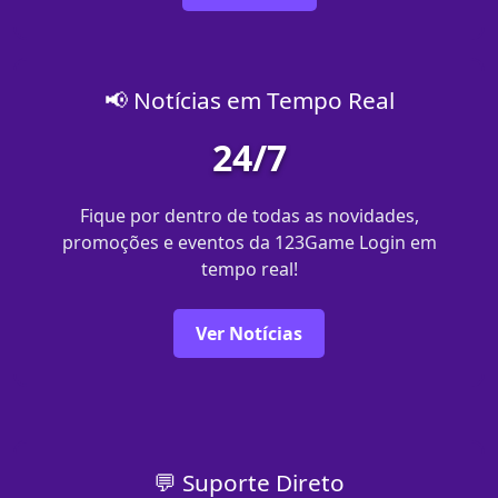
📢 Notícias em Tempo Real
24/7
Fique por dentro de todas as novidades,
promoções e eventos da 123Game Login em
tempo real!
Ver Notícias
💬 Suporte Direto