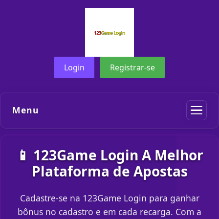
Login
Registrar-se
Menu
📱 123Game Login A Melhor
Plataforma de Apostas
Cadastre-se na 123Game Login para ganhar
bônus no cadastro e em cada recarga. Com a