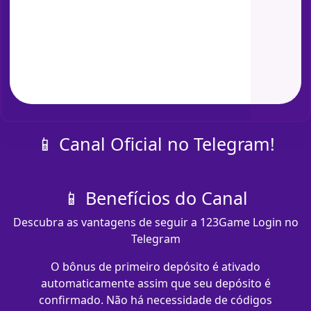
📱 Canal Oficial no Telegram!
📱 Benefícios do Canal
Descubra as vantagens de seguir a 123Game Login no
Telegram
O bônus de primeiro depósito é ativado
automaticamente assim que seu depósito é
confirmado. Não há necessidade de códigos