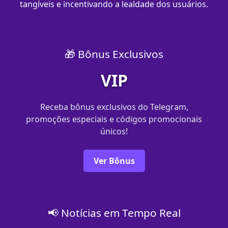
tangíveis e incentivando a lealdade dos usuários.
🎁 Bônus Exclusivos
VIP
Receba bônus exclusivos do Telegram,
promoções especiais e códigos promocionais
únicos!
Ver Bônus
📢 Notícias em Tempo Real