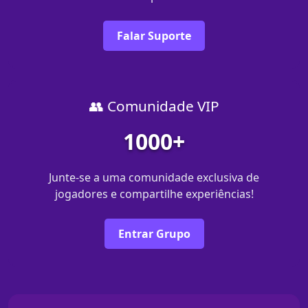
Falar Suporte
👥 Comunidade VIP
1000+
Junte-se a uma comunidade exclusiva de
jogadores e compartilhe experiências!
Entrar Grupo