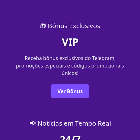
🎁 Bônus Exclusivos
VIP
Receba bônus exclusivos do Telegram,
promoções especiais e códigos promocionais
únicos!
Ver Bônus
📢 Notícias em Tempo Real
24/7