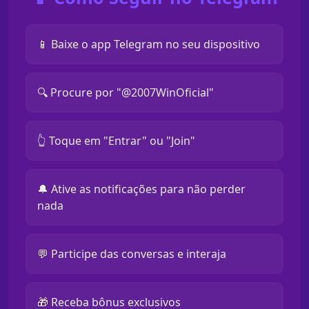
📱 Baixe o app Telegram no seu dispositivo
🔍 Procure por "@2007WinOficial"
👆 Toque em "Entrar" ou "Join"
🔔 Ative as notificações para não perder
nada
💬 Participe das conversas e interaja
🎁 Receba bônus exclusivos