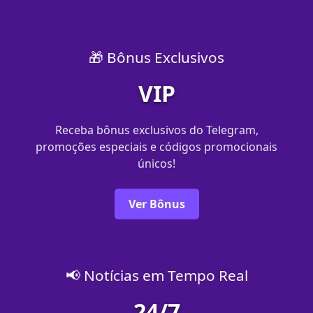
🎁 Bônus Exclusivos
VIP
Receba bônus exclusivos do Telegram,
promoções especiais e códigos promocionais
únicos!
Ver Bônus
📢 Notícias em Tempo Real
24/7