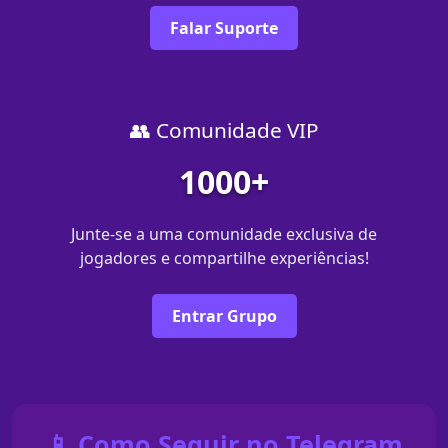
Falar Suporte
👥 Comunidade VIP
1000+
Junte-se a uma comunidade exclusiva de
jogadores e compartilhe experiências!
Entrar Grupo
📱 Como Seguir no Telegram