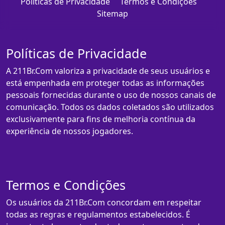
Políticas de Privacidade
Termos e Condições
Sitemap
Políticas de Privacidade
A 211Br.Com valoriza a privacidade de seus usuários e
está empenhada em proteger todas as informações
pessoais fornecidas durante o uso de nossos canais de
comunicação. Todos os dados coletados são utilizados
exclusivamente para fins de melhoria contínua da
experiência de nossos jogadores.
Termos e Condições
Os usuários da 211Br.Com concordam em respeitar
todas as regras e regulamentos estabelecidos. É