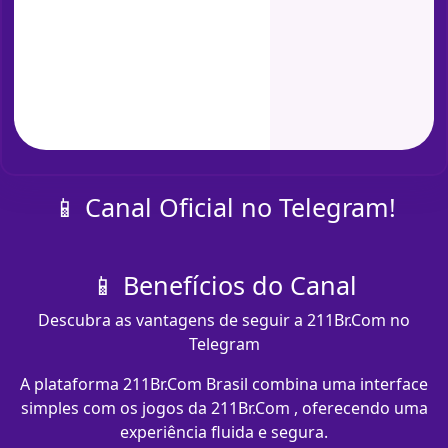
📱 Canal Oficial no Telegram!
📱 Benefícios do Canal
Descubra as vantagens de seguir a 211Br.Com no
Telegram
A plataforma 211Br.Com Brasil combina uma interface
simples com os jogos da 211Br.Com , oferecendo uma
experiência fluida e segura.