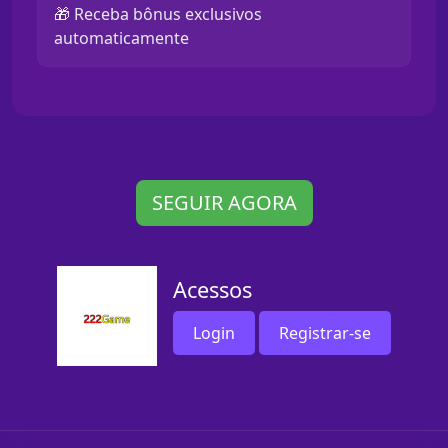
🎁 Receba bônus exclusivos
automaticamente
SEGUIR AGORA
Acessos
Login
Registrar-se