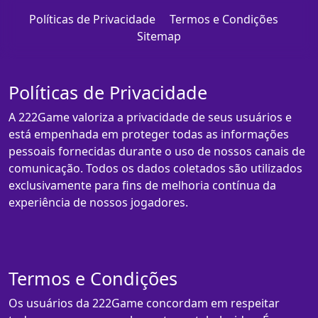
Políticas de Privacidade
Termos e Condições
Sitemap
Políticas de Privacidade
A 222Game valoriza a privacidade de seus usuários e
está empenhada em proteger todas as informações
pessoais fornecidas durante o uso de nossos canais de
comunicação. Todos os dados coletados são utilizados
exclusivamente para fins de melhoria contínua da
experiência de nossos jogadores.
Termos e Condições
Os usuários da 222Game concordam em respeitar