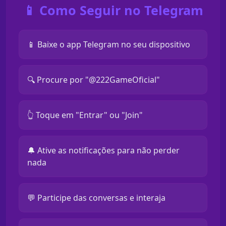
📱 Como Seguir no Telegram
📱 Baixe o app Telegram no seu dispositivo
🔍 Procure por "@222GameOficial"
👆 Toque em "Entrar" ou "Join"
🔔 Ative as notificações para não perder
nada
💬 Participe das conversas e interaja