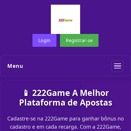
Login
Registrar-se
Menu
📱 222Game A Melhor
Plataforma de Apostas
Cadastre-se na 222Game para ganhar bônus no
cadastro e em cada recarga. Com a 222Game,