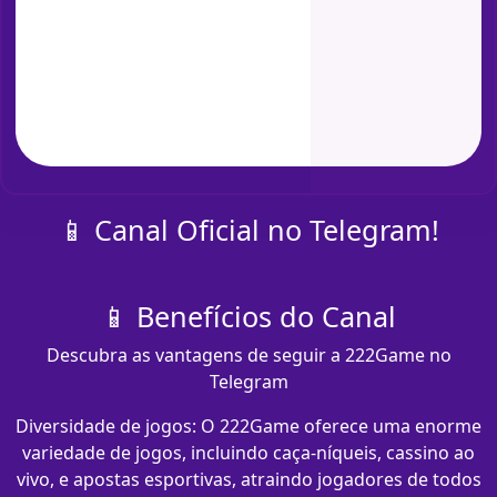
📱 Canal Oficial no Telegram!
📱 Benefícios do Canal
Descubra as vantagens de seguir a 222Game no
Telegram
Diversidade de jogos: O 222Game oferece uma enorme
variedade de jogos, incluindo caça-níqueis, cassino ao
vivo, e apostas esportivas, atraindo jogadores de todos