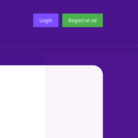
Login
Registrar-se