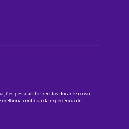
mações pessoais fornecidas durante o uso
e melhoria contínua da experiência de