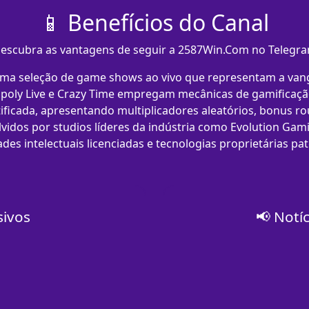
📱 Benefícios do Canal
escubra as vantagens de seguir a 2587Win.Com no Telegr
 uma seleção de game shows ao vivo que representam a va
opoly Live e Crazy Time empregam mecânicas de gamificaç
ificada, apresentando multiplicadores aleatórios, bonus ro
vidos por studios líderes da indústria como Evolution Gam
des intelectuais licenciadas e tecnologias proprietárias pa
sivos
📢 Notí