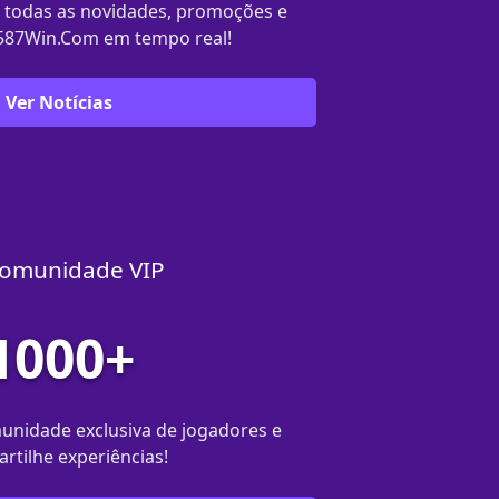
e todas as novidades, promoções e
587Win.Com em tempo real!
Ver Notícias
Comunidade VIP
1000+
unidade exclusiva de jogadores e
rtilhe experiências!