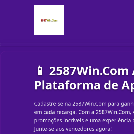
📱 2587Win.Com 
Plataforma de A
Cadastre-se na 2587Win.Com para ganh
em cada recarga. Com a 2587Win.Com, 
promoções incríveis e uma experiência d
Junte-se aos vencedores agora!