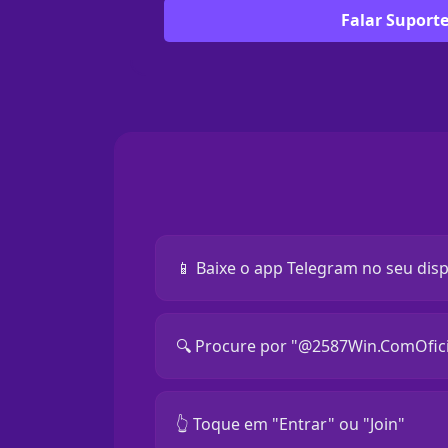
Falar Suport
📱 Baixe o app Telegram no seu disp
🔍 Procure por "@2587Win.ComOfici
👆 Toque em "Entrar" ou "Join"