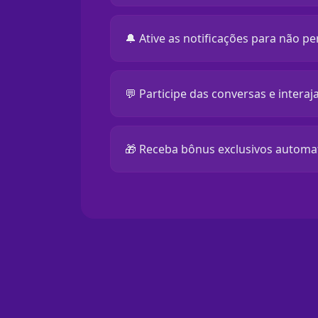
🔔 Ative as notificações para não p
💬 Participe das conversas e interaj
🎁 Receba bônus exclusivos autom