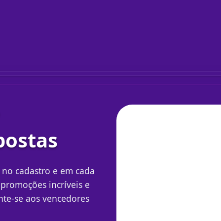
postas
 no cadastro e em cada
 promoções incríveis e
unte-se aos vencedores