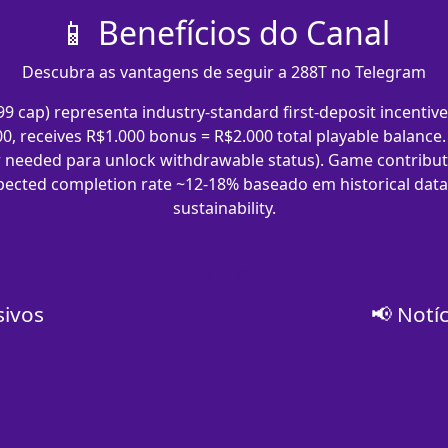
📱 Benefícios do Canal
Descubra as vantagens de seguir a 288T no Telegram
cap) representa industry-standard first-deposit incentive
0, receives R$1.000 bonus = R$2.000 total playable balance
 needed para unlock withdrawable status). Game contributio
pected completion rate ~12-18% baseado em historical data,
sustainability.
sivos
📢 Notí