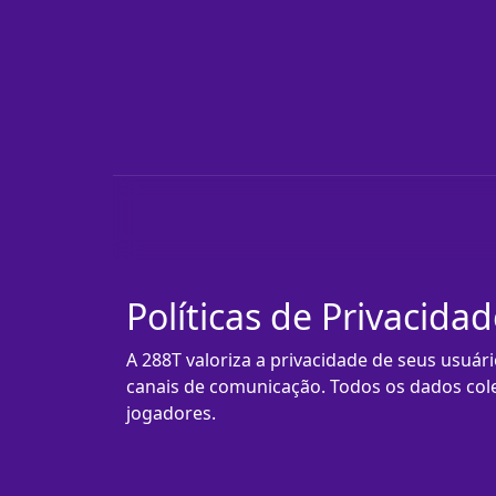
Políticas de Privacida
A 288T valoriza a privacidade de seus usuá
canais de comunicação. Todos os dados cole
jogadores.