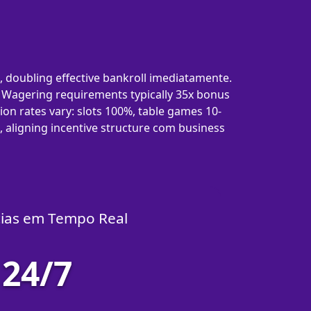
, doubling effective bankroll imediatamente.
. Wagering requirements typically 35x bonus
n rates vary: slots 100%, table games 10-
 aligning incentive structure com business
cias em Tempo Real
24/7