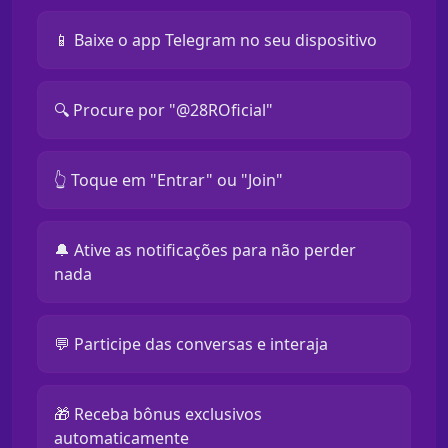
📱 Baixe o app Telegram no seu dispositivo
🔍 Procure por "@28ROficial"
👆 Toque em "Entrar" ou "Join"
🔔 Ative as notificações para não perder
nada
💬 Participe das conversas e interaja
🎁 Receba bônus exclusivos
automaticamente