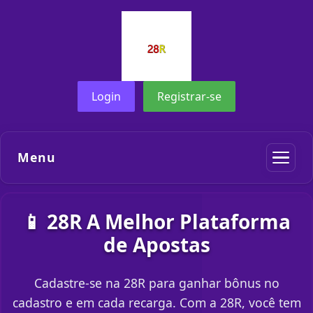
Login
Registrar-se
Menu
📱 28R A Melhor Plataforma
de Apostas
Cadastre-se na 28R para ganhar bônus no
cadastro e em cada recarga. Com a 28R, você tem