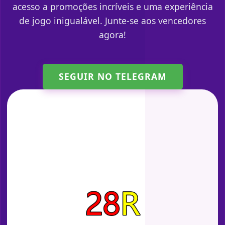
acesso a promoções incríveis e uma experiência
de jogo inigualável. Junte-se aos vencedores
agora!
SEGUIR NO TELEGRAM