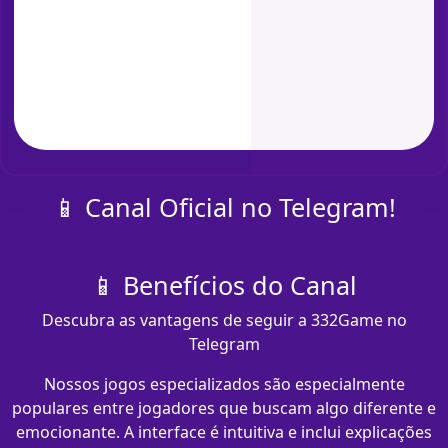
📱 Canal Oficial no Telegram!
📱 Benefícios do Canal
Descubra as vantagens de seguir a 332Game no
Telegram
Nossos jogos especializados são especialmente
populares entre jogadores que buscam algo diferente e
emocionante. A interface é intuitiva e inclui explicações