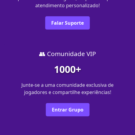
atendimento personalizado!
Falar Suporte
👥 Comunidade VIP
1000+
Junte-se a uma comunidade exclusiva de
jogadores e compartilhe experiências!
Entrar Grupo