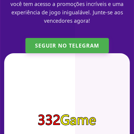
você tem acesso a promoções incríveis e uma
experiência de jogo inigualável. Junte-se aos
vencedores agora!
SEGUIR NO TELEGRAM