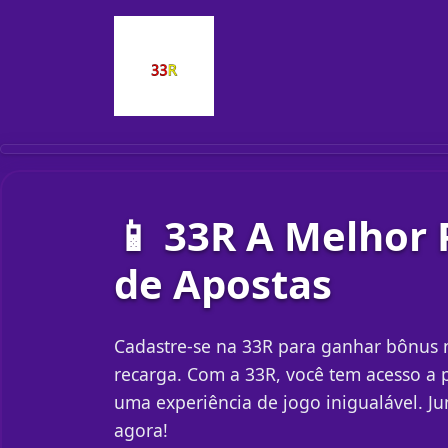
📱 33R A Melhor
de Apostas
Cadastre-se na 33R para ganhar bônus 
recarga. Com a 33R, você tem acesso a 
uma experiência de jogo inigualável. J
agora!