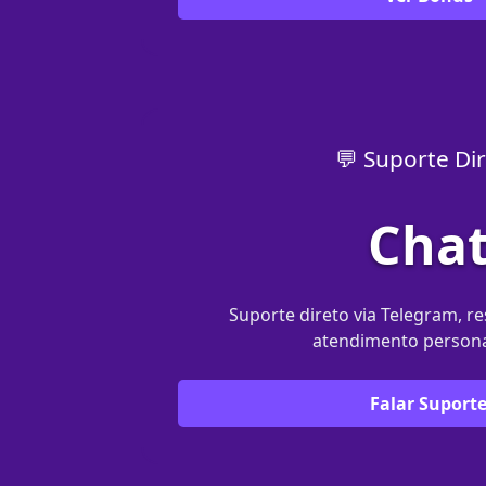
💬 Suporte Di
Cha
Suporte direto via Telegram, r
atendimento persona
Falar Suport