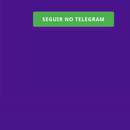
SEGUIR NO TELEGRAM