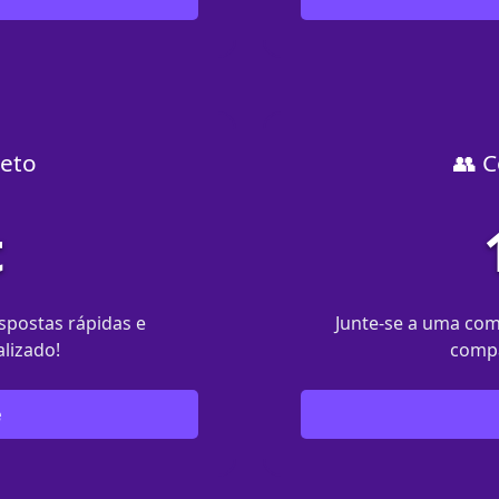
reto
👥 
t
espostas rápidas e
Junte-se a uma com
lizado!
compa
e