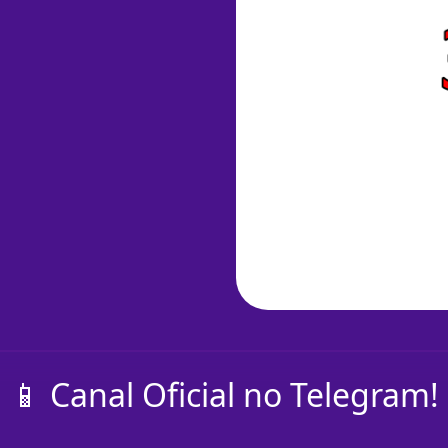
📱 Canal Oficial no Telegram!