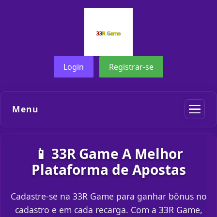
Login
Registrar-se
Menu
📱 33R Game A Melhor
Plataforma de Apostas
Cadastre-se na 33R Game para ganhar bônus no
cadastro e em cada recarga. Com a 33R Game,