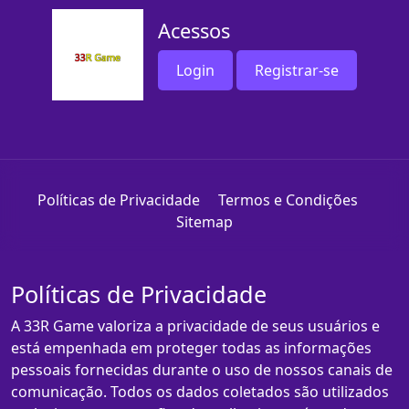
Acessos
Login
Registrar-se
Políticas de Privacidade
Termos e Condições
Sitemap
Políticas de Privacidade
A 33R Game valoriza a privacidade de seus usuários e
está empenhada em proteger todas as informações
pessoais fornecidas durante o uso de nossos canais de
comunicação. Todos os dados coletados são utilizados