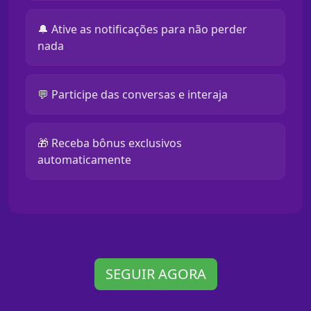
🔔 Ative as notificações para não perder
nada
💬 Participe das conversas e interaja
🎁 Receba bônus exclusivos
automaticamente
SEGUIR AGORA