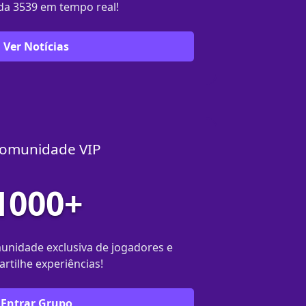
da 3539 em tempo real!
Ver Notícias
Comunidade VIP
1000+
unidade exclusiva de jogadores e
rtilhe experiências!
Entrar Grupo