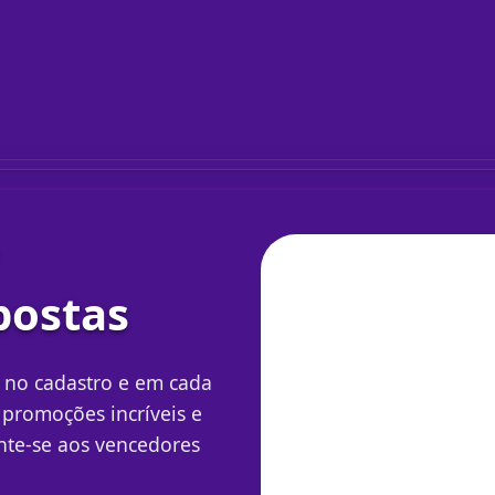
postas
 no cadastro e em cada
 promoções incríveis e
unte-se aos vencedores