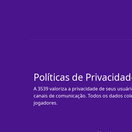
Políticas de Privacida
A 3539 valoriza a privacidade de seus usuá
canais de comunicação. Todos os dados cole
jogadores.