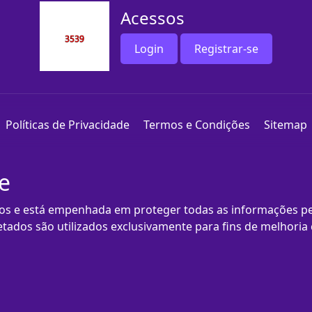
Acessos
Login
Registrar-se
Políticas de Privacidade
Termos e Condições
Sitemap
de
rios e está empenhada em proteger todas as informações p
tados são utilizados exclusivamente para fins de melhoria