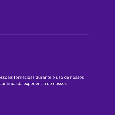
essoais fornecidas durante o uso de nossos
 contínua da experiência de nossos