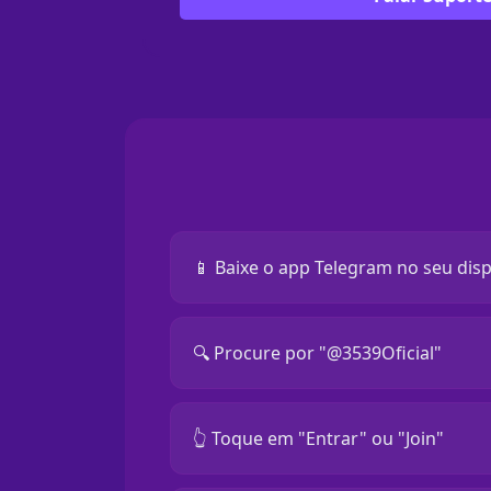
📱 Baixe o app Telegram no seu disp
🔍 Procure por "@3539Oficial"
👆 Toque em "Entrar" ou "Join"