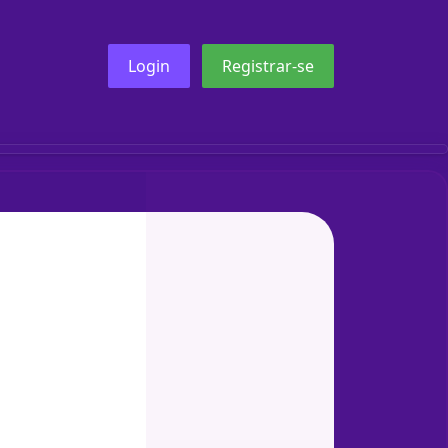
Login
Registrar-se