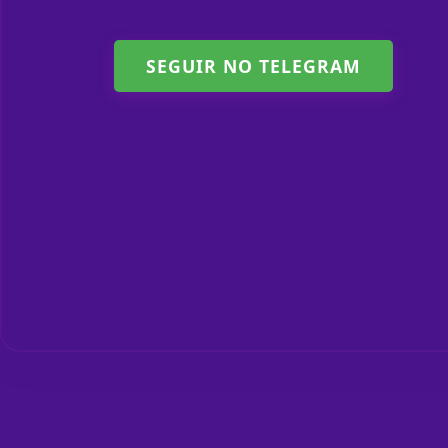
SEGUIR NO TELEGRAM