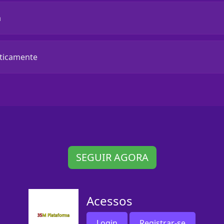
a
aticamente
SEGUIR AGORA
Acessos
Login
Registrar-se