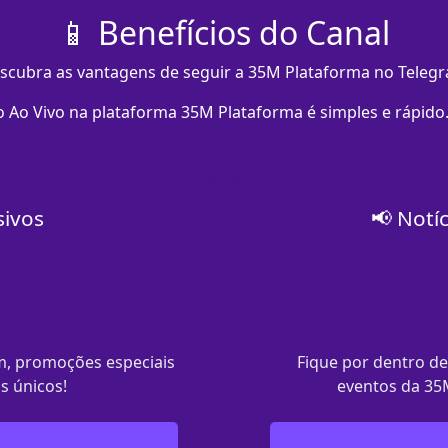
📱 Benefícios do Canal
scubra as vantagens de seguir a 35M Plataforma no Teleg
io Ao Vivo na plataforma 35M Plataforma é simples e rápido.
sivos
📢 Notí
m, promoções especiais
Fique por dentro d
s únicos!
eventos da 35