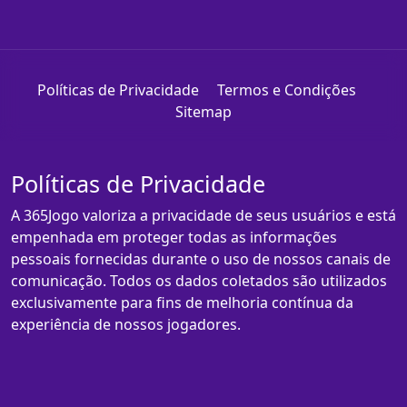
Políticas de Privacidade
Termos e Condições
Sitemap
Políticas de Privacidade
A 365Jogo valoriza a privacidade de seus usuários e está
empenhada em proteger todas as informações
pessoais fornecidas durante o uso de nossos canais de
comunicação. Todos os dados coletados são utilizados
exclusivamente para fins de melhoria contínua da
experiência de nossos jogadores.