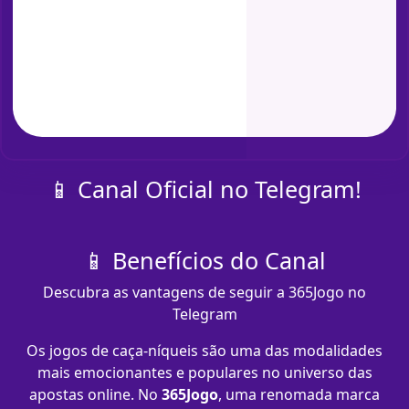
📱 Canal Oficial no Telegram!
📱 Benefícios do Canal
Descubra as vantagens de seguir a 365Jogo no
Telegram
Os jogos de caça-níqueis são uma das modalidades
mais emocionantes e populares no universo das
apostas online. No
365Jogo
, uma renomada marca