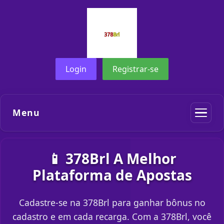
Login
Registrar-se
Menu
📱 378Brl A Melhor
Plataforma de Apostas
Cadastre-se na 378Brl para ganhar bônus no
cadastro e em cada recarga. Com a 378Brl, você