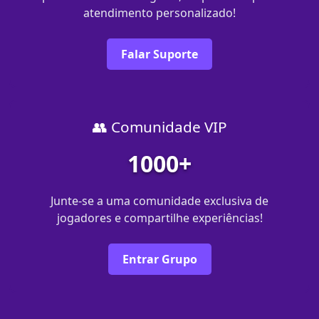
atendimento personalizado!
Falar Suporte
👥 Comunidade VIP
1000+
Junte-se a uma comunidade exclusiva de
jogadores e compartilhe experiências!
Entrar Grupo