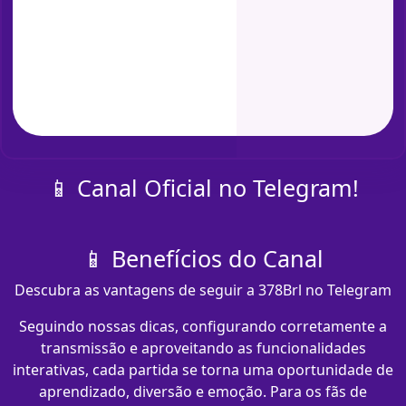
📱 Canal Oficial no Telegram!
📱 Benefícios do Canal
Descubra as vantagens de seguir a 378Brl no Telegram
Seguindo nossas dicas, configurando corretamente a
transmissão e aproveitando as funcionalidades
interativas, cada partida se torna uma oportunidade de
aprendizado, diversão e emoção. Para os fãs de