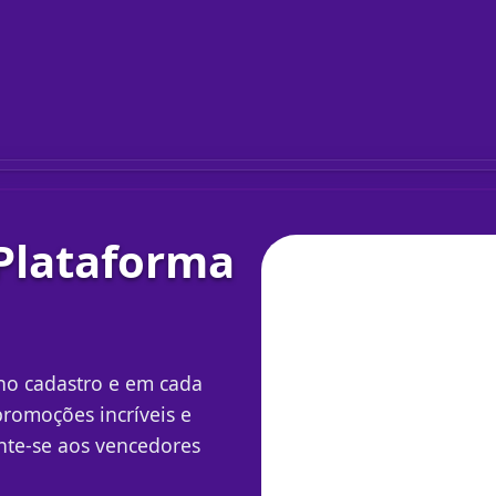
 Plataforma
no cadastro e em cada
promoções incríveis e
unte-se aos vencedores