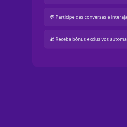
💬 Participe das conversas e interaj
🎁 Receba bônus exclusivos autom