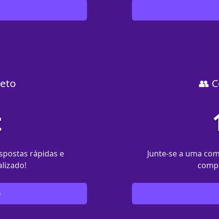
reto
👥 
t
espostas rápidas e
Junte-se a uma com
lizado!
compa
e