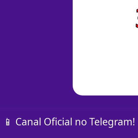
📱 Canal Oficial no Telegram!