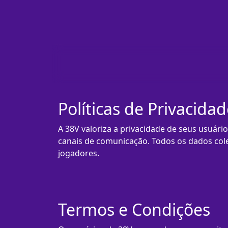
Políticas de Privacida
A 38V valoriza a privacidade de seus usuár
canais de comunicação. Todos os dados cole
jogadores.
Termos e Condições