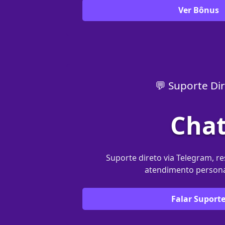
Ver Bônus
💬 Suporte Di
Cha
Suporte direto via Telegram, r
atendimento persona
Falar Suport