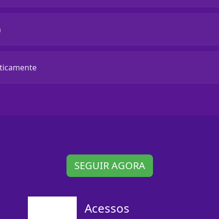
a
aticamente
SEGUIR AGORA
Acessos