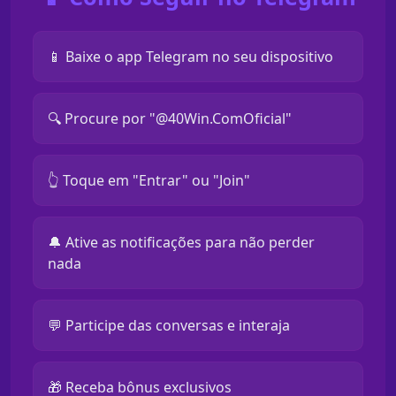
📱 Baixe o app Telegram no seu dispositivo
🔍 Procure por "@40Win.ComOficial"
👆 Toque em "Entrar" ou "Join"
🔔 Ative as notificações para não perder
nada
💬 Participe das conversas e interaja
🎁 Receba bônus exclusivos