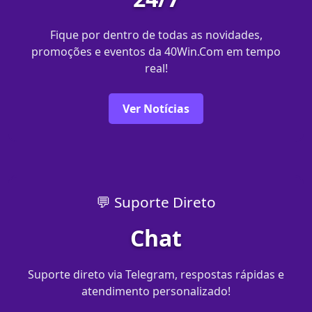
Fique por dentro de todas as novidades,
promoções e eventos da 40Win.Com em tempo
real!
Ver Notícias
💬 Suporte Direto
Chat
Suporte direto via Telegram, respostas rápidas e
atendimento personalizado!