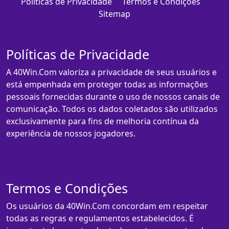
Políticas de Privacidade
Termos e Condições
Sitemap
Políticas de Privacidade
A 40Win.Com valoriza a privacidade de seus usuários e
está empenhada em proteger todas as informações
pessoais fornecidas durante o uso de nossos canais de
comunicação. Todos os dados coletados são utilizados
exclusivamente para fins de melhoria contínua da
experiência de nossos jogadores.
Termos e Condições
Os usuários da 40Win.Com concordam em respeitar
todas as regras e regulamentos estabelecidos. É