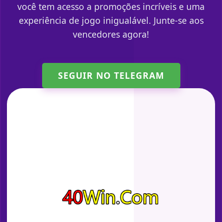
você tem acesso a promoções incríveis e uma
experiência de jogo inigualável. Junte-se aos
vencedores agora!
SEGUIR NO TELEGRAM