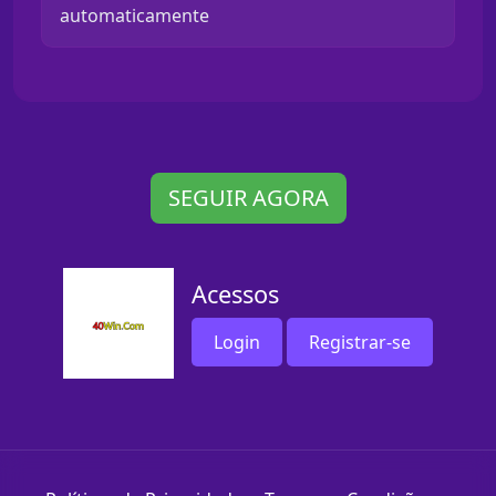
automaticamente
SEGUIR AGORA
Acessos
Login
Registrar-se