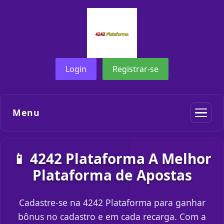
Login
Registrar-se
Menu
📱 4242 Plataforma A Melhor
Plataforma de Apostas
Cadastre-se na 4242 Plataforma para ganhar
bônus no cadastro e em cada recarga. Com a