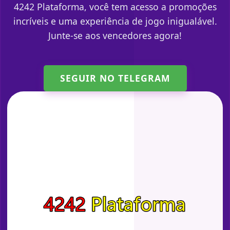
4242 Plataforma, você tem acesso a promoções
incríveis e uma experiência de jogo inigualável.
Junte-se aos vencedores agora!
SEGUIR NO TELEGRAM