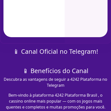
📱 Canal Oficial no Telegram!
📱 Benefícios do Canal
Descubra as vantagens de seguir a 4242 Plataforma no
Telegram
Bem-vindo à plataforma 4242 Plataforma Brasil , o
cassino online mais popular — com os jogos mais
quentes e completos e muitas promoções para você.