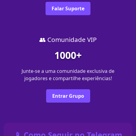
Falar Suporte
👥 Comunidade VIP
1000+
Junte-se a uma comunidade exclusiva de
jogadores e compartilhe experiências!
Entrar Grupo
📱 Como Seguir no Telegram