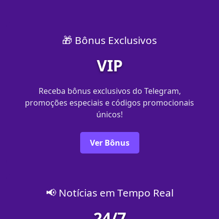
🎁 Bônus Exclusivos
VIP
Receba bônus exclusivos do Telegram,
promoções especiais e códigos promocionais
únicos!
Ver Bônus
📢 Notícias em Tempo Real
24/7