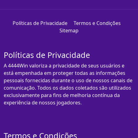
Políticas de Privacidade
Termos e Condições
Sitemap
Políticas de Privacidade
A 4444Win valoriza a privacidade de seus usuários e
está empenhada em proteger todas as informações
pessoais fornecidas durante o uso de nossos canais de
comunicação. Todos os dados coletados são utilizados
exclusivamente para fins de melhoria contínua da
experiência de nossos jogadores.
Termos e Condições