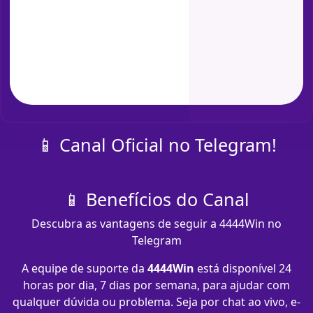
📱 Canal Oficial no Telegram!
📱 Benefícios do Canal
Descubra as vantagens de seguir a 4444Win no
Telegram
A equipe de suporte da
4444Win
está disponível 24
horas por dia, 7 dias por semana, para ajudar com
qualquer dúvida ou problema. Seja por chat ao vivo, e-