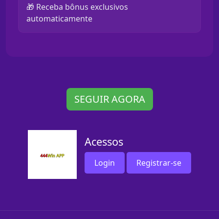
🎁 Receba bônus exclusivos
automaticamente
SEGUIR AGORA
Acessos
Login
Registrar-se