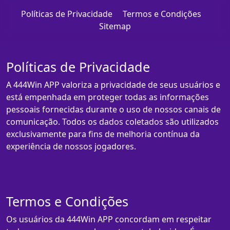
Políticas de Privacidade
Termos e Condições
Sitemap
Políticas de Privacidade
A 444Win APP valoriza a privacidade de seus usuários e
está empenhada em proteger todas as informações
pessoais fornecidas durante o uso de nossos canais de
comunicação. Todos os dados coletados são utilizados
exclusivamente para fins de melhoria contínua da
experiência de nossos jogadores.
Termos e Condições
Os usuários da 444Win APP concordam em respeitar