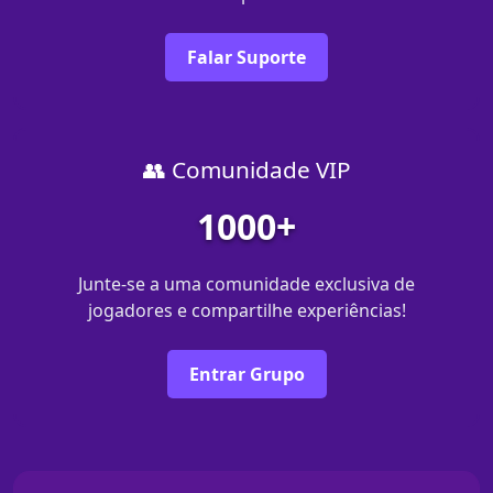
Falar Suporte
👥 Comunidade VIP
1000+
Junte-se a uma comunidade exclusiva de
jogadores e compartilhe experiências!
Entrar Grupo