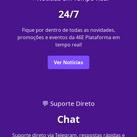
24/7
Fique por dentro de todas as novidades,
promoções e eventos da 46E Plataforma em
tempo real!
Ver Notícias
💬 Suporte Direto
Chat
Suporte direto via Telegram, respostas rápidas e