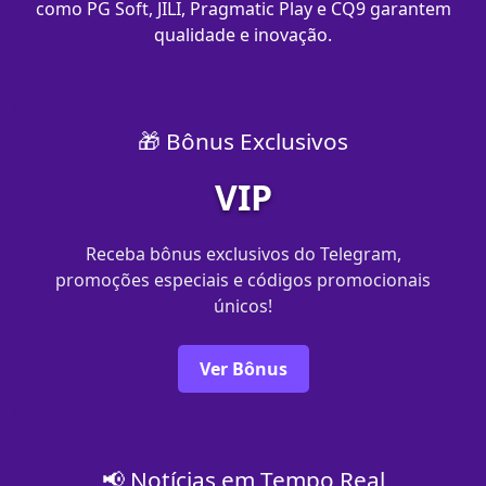
como PG Soft, JILI, Pragmatic Play e CQ9 garantem
qualidade e inovação.
🎁 Bônus Exclusivos
VIP
Receba bônus exclusivos do Telegram,
promoções especiais e códigos promocionais
únicos!
Ver Bônus
📢 Notícias em Tempo Real