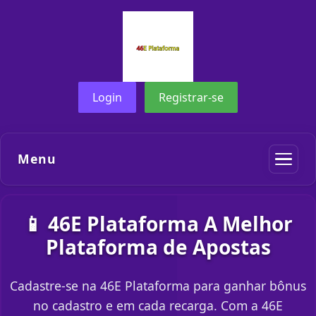
Login
Registrar-se
Menu
📱 46E Plataforma A Melhor
Plataforma de Apostas
Cadastre-se na 46E Plataforma para ganhar bônus
no cadastro e em cada recarga. Com a 46E