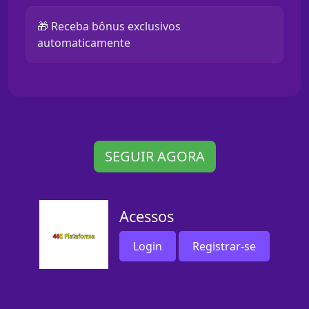
🎁 Receba bônus exclusivos
automaticamente
SEGUIR AGORA
Acessos
Login
Registrar-se