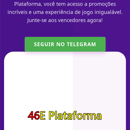
Plataforma, você tem acesso a promoções
incríveis e uma experiência de jogo inigualável.
Junte-se aos vencedores agora!
SEGUIR NO TELEGRAM