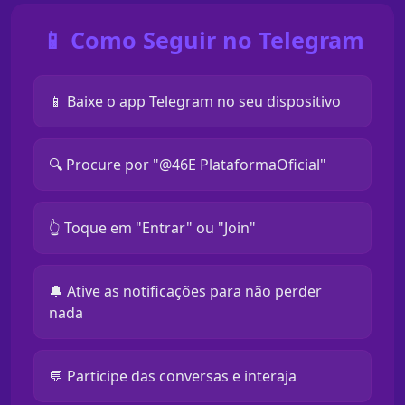
📱 Como Seguir no Telegram
📱 Baixe o app Telegram no seu dispositivo
🔍 Procure por "@46E PlataformaOficial"
👆 Toque em "Entrar" ou "Join"
🔔 Ative as notificações para não perder
nada
💬 Participe das conversas e interaja