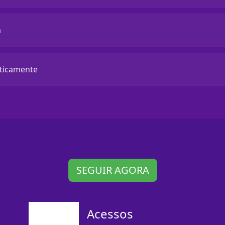
a
aticamente
SEGUIR AGORA
Acessos