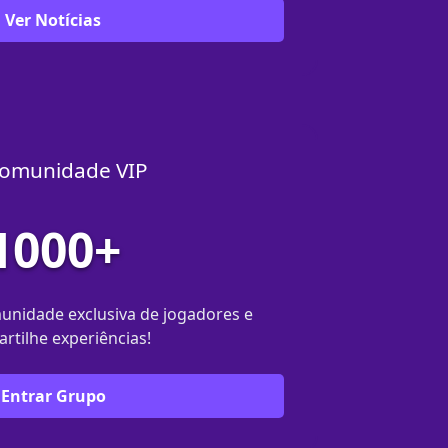
Ver Notícias
Comunidade VIP
1000+
unidade exclusiva de jogadores e
rtilhe experiências!
Entrar Grupo