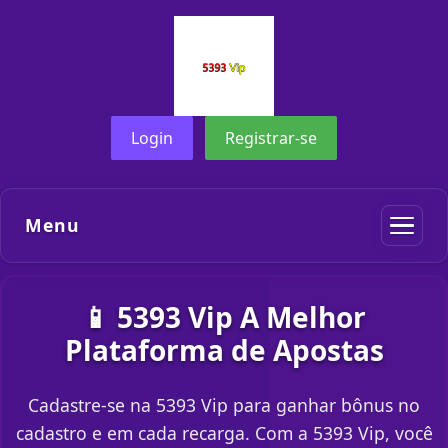
Login
Registrar-se
Menu
📱 5393 Vip A Melhor
Plataforma de Apostas
Cadastre-se na 5393 Vip para ganhar bônus no
cadastro e em cada recarga. Com a 5393 Vip, você