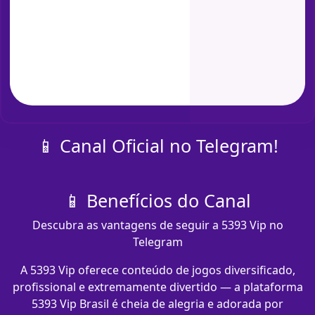
📱 Canal Oficial no Telegram!
📱 Benefícios do Canal
Descubra as vantagens de seguir a 5393 Vip no
Telegram
A 5393 Vip oferece conteúdo de jogos diversificado,
profissional e extremamente divertido — a plataforma
5393 Vip Brasil é cheia de alegria e adorada por