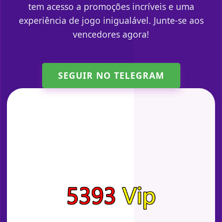
tem acesso a promoções incríveis e uma
experiência de jogo inigualável. Junte-se aos
vencedores agora!
SEGUIR NO TELEGRAM