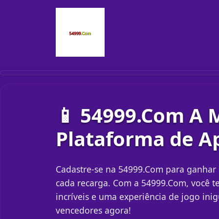
📱 54999.Com A 
Plataforma de A
Cadastre-se na 54999.Com para ganhar
cada recarga. Com a 54999.Com, você 
incríveis e uma experiência de jogo inig
vencedores agora!