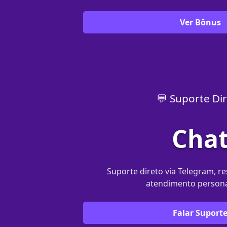
Ver Bônus
💬 Suporte Di
Cha
Suporte direto via Telegram, r
atendimento persona
Falar Suport