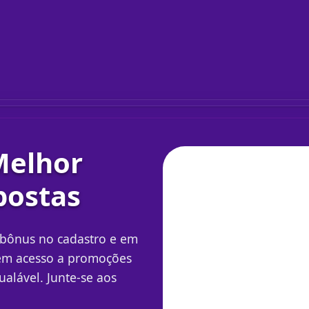
Melhor
postas
 bônus no cadastro e em
tem acesso a promoções
ualável. Junte-se aos