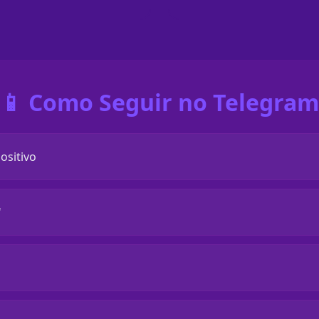
📱 Como Seguir no Telegram
ositivo
"