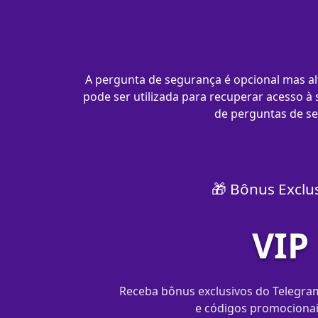
A pergunta de segurança é opcional mas a
pode ser utilizada para recuperar acesso 
de perguntas de se
🎁 Bônus Exclu
VIP
Receba bônus exclusivos do Telegra
e códigos promocionai