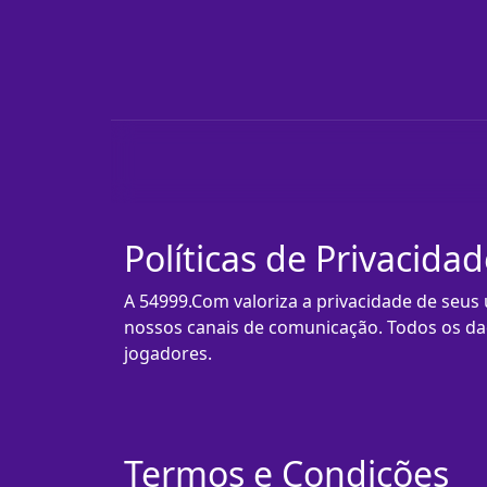
Políticas de Privacida
A 54999.Com valoriza a privacidade de seu
nossos canais de comunicação. Todos os dad
jogadores.
Termos e Condições