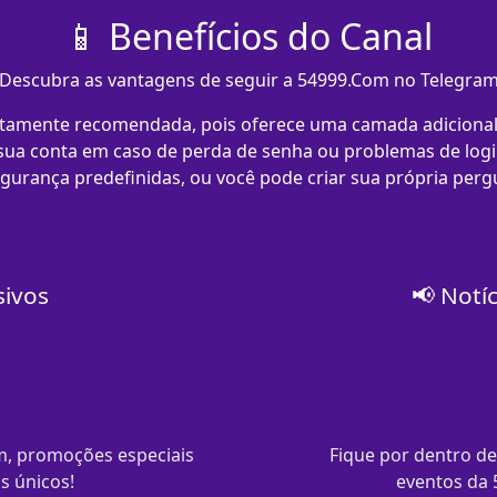
📱 Benefícios do Canal
Descubra as vantagens de seguir a 54999.Com no Telegra
ltamente recomendada, pois oferece uma camada adicional 
à sua conta em caso de perda de senha ou problemas de log
gurança predefinidas, ou você pode criar sua própria perg
sivos
📢 Notí
m, promoções especiais
Fique por dentro d
s únicos!
eventos da 