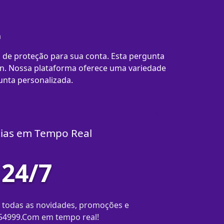
m
de proteção para sua conta. Esta pergunta
in. Nossa plataforma oferece uma variedade
unta personalizada.
cias em Tempo Real
24/7
e todas as novidades, promoções e
54999.Com em tempo real!