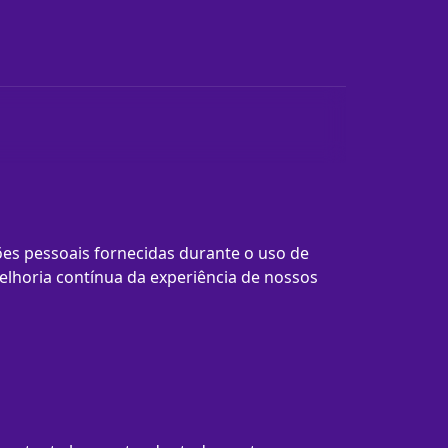
es pessoais fornecidas durante o uso de
elhoria contínua da experiência de nossos