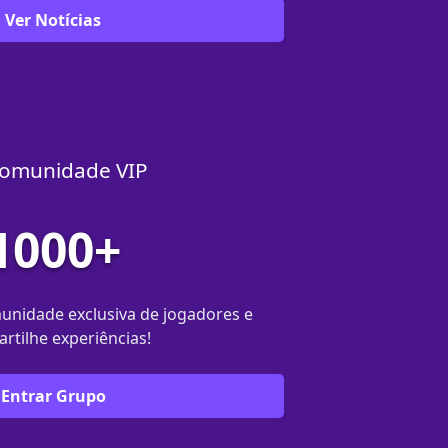
Ver Notícias
Comunidade VIP
1000+
unidade exclusiva de jogadores e
rtilhe experiências!
Entrar Grupo