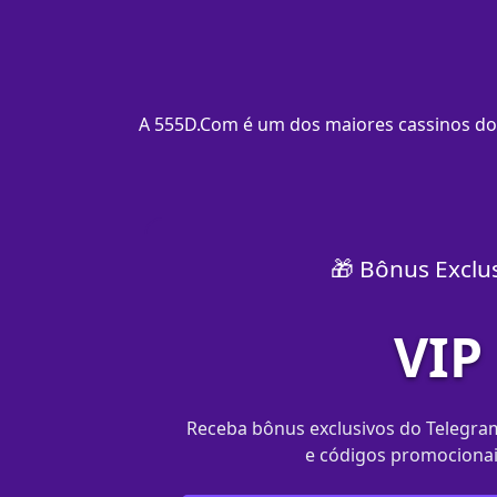
A 555D.Com é um dos maiores cassinos do B
🎁 Bônus Exclu
VIP
Receba bônus exclusivos do Telegra
e códigos promocionai