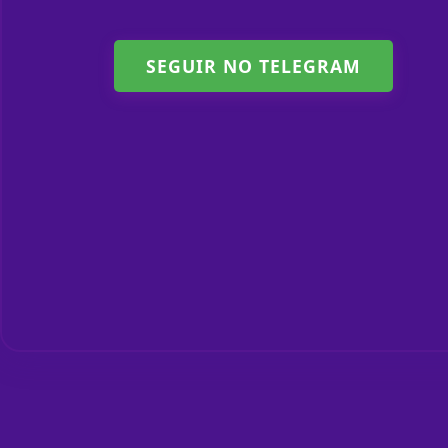
SEGUIR NO TELEGRAM