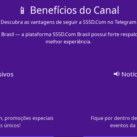
📱 Benefícios do Canal
Descubra as vantagens de seguir a 555D.Com no Telegram
rasil — a plataforma 555D.Com Brasil possui forte respal
melhor experiência.
sivos
📢 Notí
m, promoções especiais
Fique por dentro d
s únicos!
eventos da