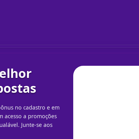
elhor
postas
bônus no cadastro e em
em acesso a promoções
ualável. Junte-se aos