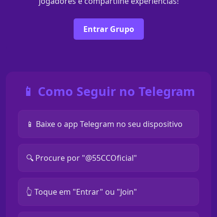
jogadores e compartilhe experiências!
Entrar Grupo
📱 Como Seguir no Telegram
📱 Baixe o app Telegram no seu dispositivo
🔍 Procure por "@55CCOficial"
👆 Toque em "Entrar" ou "Join"