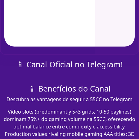
📱 Canal Oficial no Telegram!
📱 Benefícios do Canal
Descubra as vantagens de seguir a 55CC no Telegram
Vídeo slots (predominantly 5×3 grids, 10-50 paylines)
dominam 75%+ do gaming volume na 55CC, oferecendo
optimal balance entre complexity e accessibility.
Production values rivaling mobile gaming AAA titles: 3D