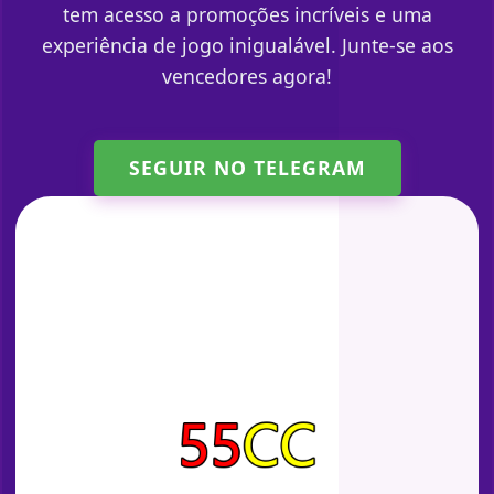
tem acesso a promoções incríveis e uma
experiência de jogo inigualável. Junte-se aos
vencedores agora!
SEGUIR NO TELEGRAM