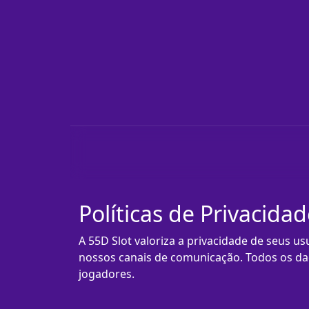
Políticas de Privacida
A 55D Slot valoriza a privacidade de seus 
nossos canais de comunicação. Todos os dad
jogadores.