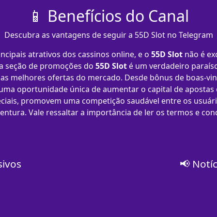
📱 Benefícios do Canal
Descubra as vantagens de seguir a 55D Slot no Telegram
ipais atrativos dos cassinos online, e o
55D Slot
não é ex
, a seção de promoções do
55D Slot
é um verdadeiro paraís
as melhores ofertas do mercado. Desde bônus de boas-vin
uma oportunidade única de aumentar o capital de apostas
eciais, promovem uma competição saudável entre os usuário
entura. Vale ressaltar a importância de ler os termos e con
sivos
📢 Notí