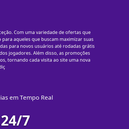
ceção. Com uma variedade de ofertas que
o para aqueles que buscam maximizar suas
das para novos usuários até rodadas grátis
 dos jogadores. Além disso, as promoções
s, tornando cada visita ao site uma nova
diç
cias em Tempo Real
24/7