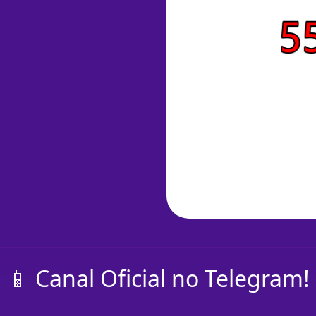
📱 Canal Oficial no Telegram!