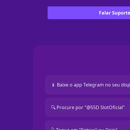
Falar Suport
📱 Baixe o app Telegram no seu disp
🔍 Procure por "@55D SlotOficial"