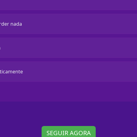
erder nada
a
aticamente
SEGUIR AGORA