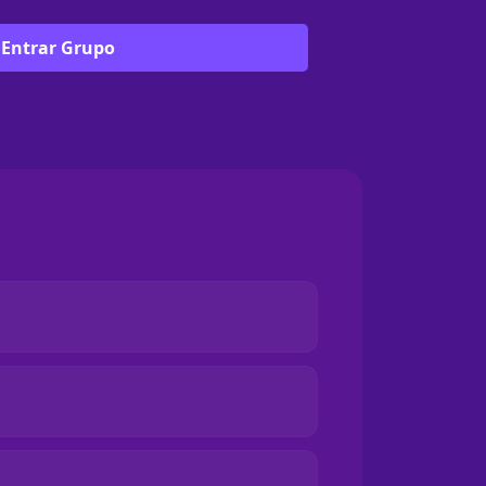
Entrar Grupo