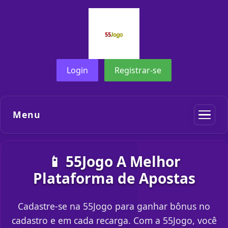
Login
Registrar-se
Menu
📱 55Jogo A Melhor
Plataforma de Apostas
Cadastre-se na 55Jogo para ganhar bônus no
cadastro e em cada recarga. Com a 55Jogo, você