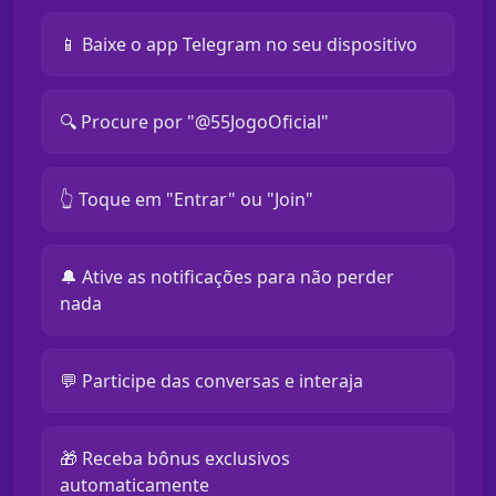
📱 Baixe o app Telegram no seu dispositivo
🔍 Procure por "@55JogoOficial"
👆 Toque em "Entrar" ou "Join"
🔔 Ative as notificações para não perder
nada
💬 Participe das conversas e interaja
🎁 Receba bônus exclusivos
automaticamente