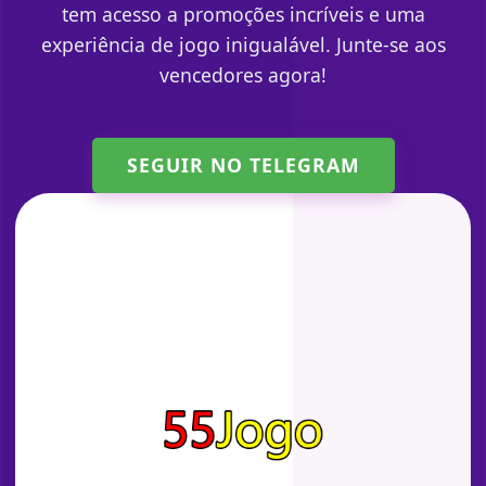
tem acesso a promoções incríveis e uma
experiência de jogo inigualável. Junte-se aos
vencedores agora!
SEGUIR NO TELEGRAM