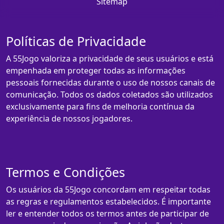
Sitemap
Políticas de Privacidade
A 55Jogo valoriza a privacidade de seus usuários e está
empenhada em proteger todas as informações
pessoais fornecidas durante o uso de nossos canais de
comunicação. Todos os dados coletados são utilizados
exclusivamente para fins de melhoria contínua da
experiência de nossos jogadores.
Termos e Condições
Os usuários da 55Jogo concordam em respeitar todas
as regras e regulamentos estabelecidos. É importante
ler e entender todos os termos antes de participar de