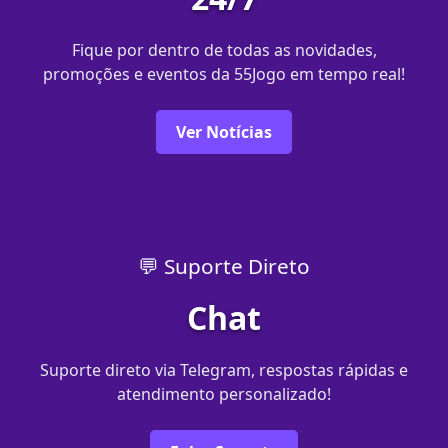
Fique por dentro de todas as novidades,
promoções e eventos da 55Jogo em tempo real!
Ver Notícias
💬 Suporte Direto
Chat
Suporte direto via Telegram, respostas rápidas e
atendimento personalizado!