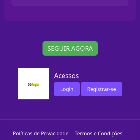
SEGUIR AGORA
Acessos
Login
Registrar-se
Políticas de Privacidade
Termos e Condições