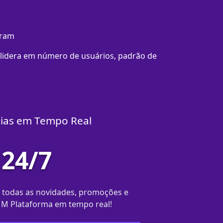
gram
 lidera em número de usuários, padrão de
cias em Tempo Real
24/7
e todas as novidades, promoções e
M Plataforma em tempo real!