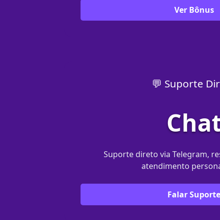
Ver Bônus
💬 Suporte Di
Cha
Suporte direto via Telegram, r
atendimento persona
Falar Suport