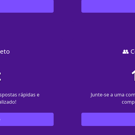
reto
👥 
t
espostas rápidas e
Junte-se a uma com
lizado!
compa
e