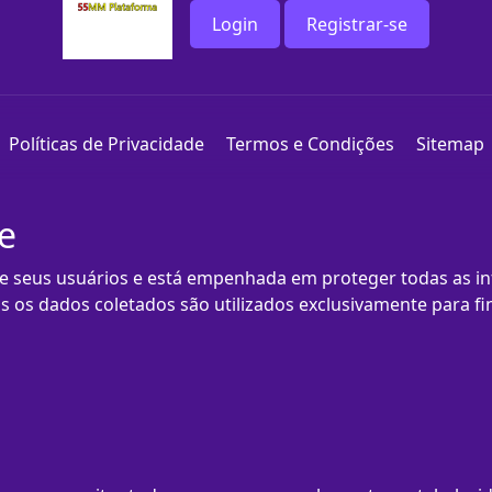
Login
Registrar-se
Políticas de Privacidade
Termos e Condições
Sitemap
de
de seus usuários e está empenhada em proteger todas as i
 os dados coletados são utilizados exclusivamente para fi