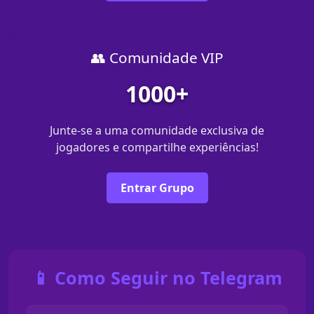
👥 Comunidade VIP
1000+
Junte-se a uma comunidade exclusiva de
jogadores e compartilhe experiências!
Entrar Grupo
📱 Como Seguir no Telegram