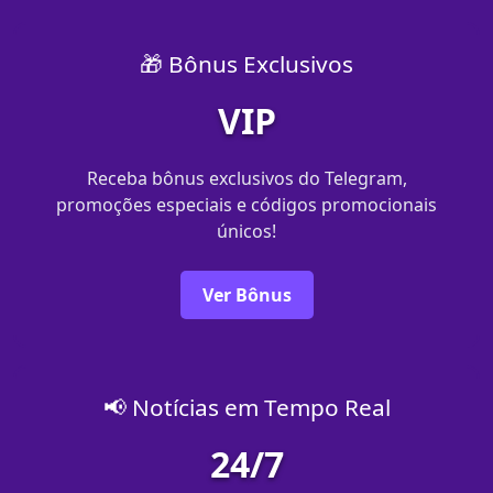
🎁 Bônus Exclusivos
VIP
Receba bônus exclusivos do Telegram,
promoções especiais e códigos promocionais
únicos!
Ver Bônus
📢 Notícias em Tempo Real
24/7