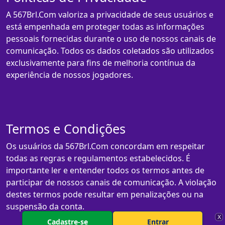
A 567Brl.Com valoriza a privacidade de seus usuários e
está empenhada em proteger todas as informações
pessoais fornecidas durante o uso de nossos canais de
comunicação. Todos os dados coletados são utilizados
exclusivamente para fins de melhoria contínua da
experiência de nossos jogadores.
Termos e Condições
Os usuários da 567Brl.Com concordam em respeitar
todas as regras e regulamentos estabelecidos. É
importante ler e entender todos os termos antes de
participar de nossos canais de comunicação. A violação
destes termos pode resultar em penalizações ou na
suspensão da conta.
X
Cadastre-se
Entrar