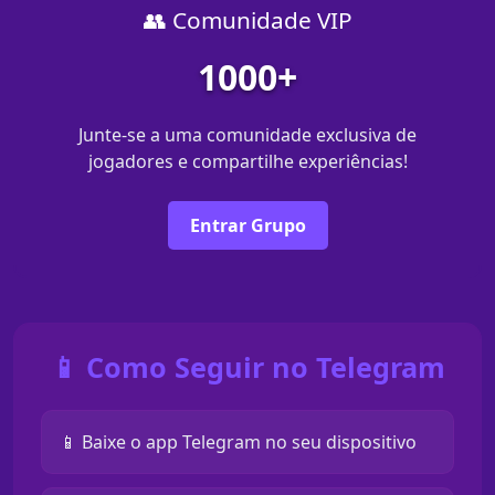
👥 Comunidade VIP
1000+
Junte-se a uma comunidade exclusiva de
jogadores e compartilhe experiências!
Entrar Grupo
📱 Como Seguir no Telegram
📱 Baixe o app Telegram no seu dispositivo