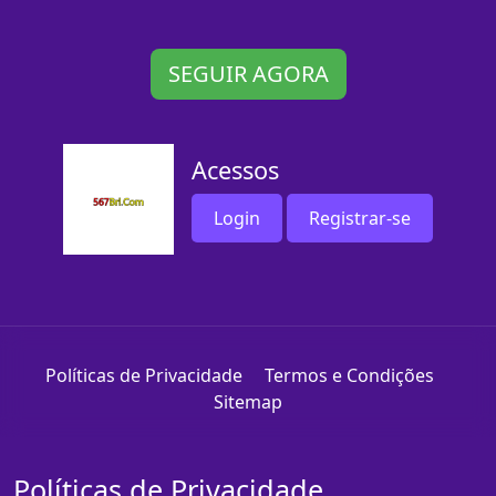
SEGUIR AGORA
Acessos
Login
Registrar-se
Políticas de Privacidade
Termos e Condições
Sitemap
Políticas de Privacidade