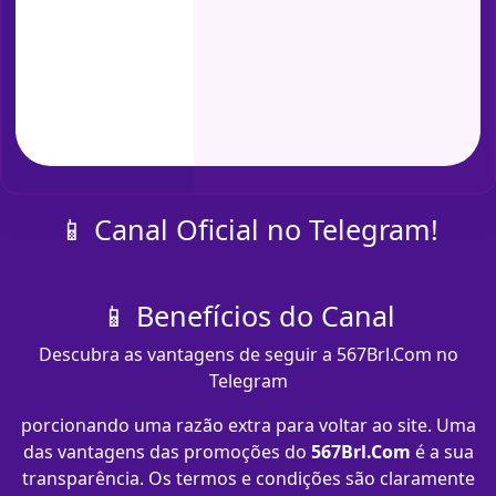
📱 Canal Oficial no Telegram!
📱 Benefícios do Canal
Descubra as vantagens de seguir a 567Brl.Com no
Telegram
porcionando uma razão extra para voltar ao site. Uma
das vantagens das promoções do
567Brl.Com
é a sua
transparência. Os termos e condições são claramente