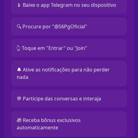
📱 Baixe o app Telegram no seu dispositivo
🔍 Procure por "@56PgOficial"
👆 Toque em "Entrar" ou "Join"
🔔 Ative as notificações para não perder
nada
💬 Participe das conversas e interaja
🎁 Receba bônus exclusivos
automaticamente