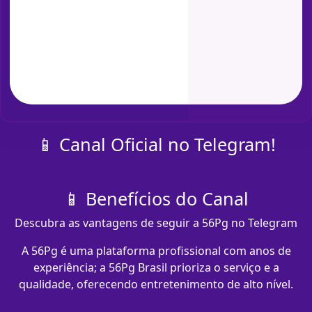
📱 Canal Oficial no Telegram!
📱 Benefícios do Canal
Descubra as vantagens de seguir a 56Pg no Telegram
A 56Pg é uma plataforma profissional com anos de
experiência; a 56Pg Brasil prioriza o serviço e a
qualidade, oferecendo entretenimento de alto nível.