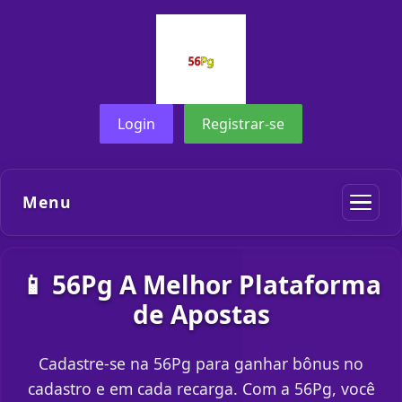
Login
Registrar-se
Menu
📱 56Pg A Melhor Plataforma
de Apostas
Cadastre-se na 56Pg para ganhar bônus no
cadastro e em cada recarga. Com a 56Pg, você