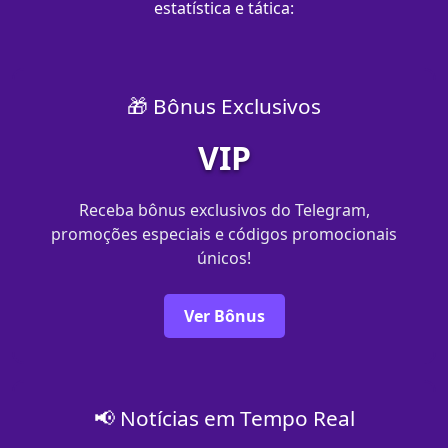
estatística e tática:
🎁 Bônus Exclusivos
VIP
Receba bônus exclusivos do Telegram,
promoções especiais e códigos promocionais
únicos!
Ver Bônus
📢 Notícias em Tempo Real