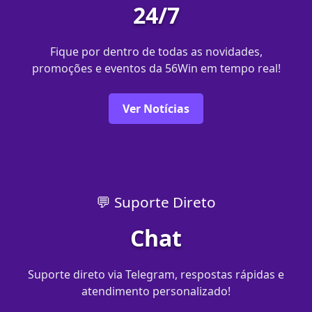
24/7
Fique por dentro de todas as novidades,
promoções e eventos da 56Win em tempo real!
Ver Notícias
💬 Suporte Direto
Chat
Suporte direto via Telegram, respostas rápidas e
atendimento personalizado!