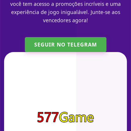
você tem acesso a promoções incríveis e uma
experiência de jogo inigualável. Junte-se aos
vencedores agora!
SEGUIR NO TELEGRAM