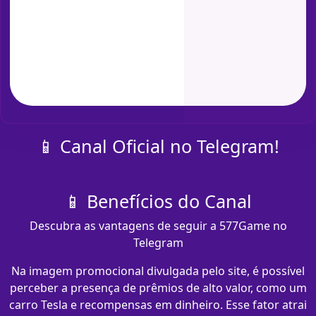
📱 Canal Oficial no Telegram!
📱 Benefícios do Canal
Descubra as vantagens de seguir a 577Game no
Telegram
Na imagem promocional divulgada pelo site, é possível
perceber a presença de prêmios de alto valor, como um
carro Tesla e recompensas em dinheiro. Esse fator atrai