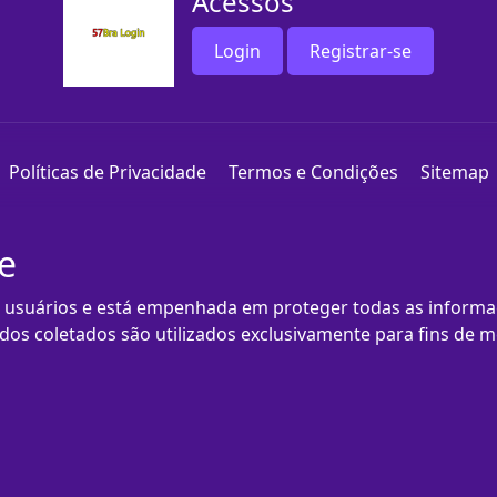
Acessos
Login
Registrar-se
Políticas de Privacidade
Termos e Condições
Sitemap
de
us usuários e está empenhada em proteger todas as informa
os coletados são utilizados exclusivamente para fins de m