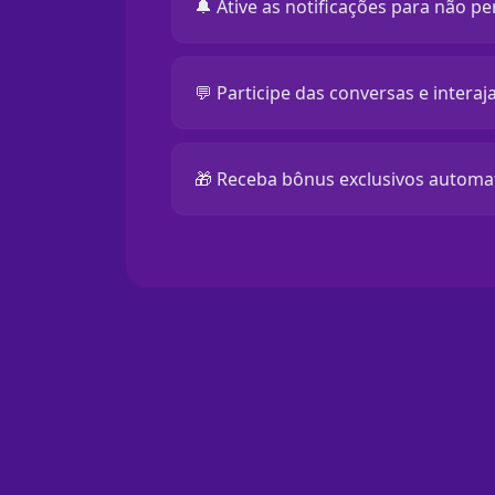
🔔 Ative as notificações para não p
💬 Participe das conversas e interaj
🎁 Receba bônus exclusivos autom