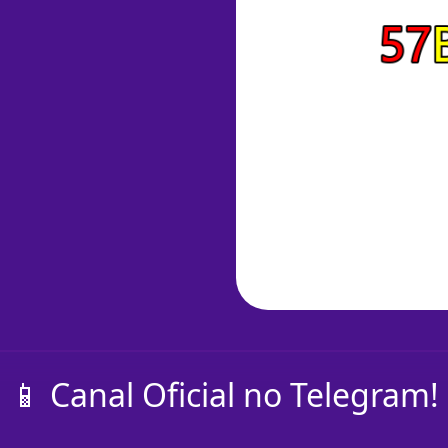
📱 Canal Oficial no Telegram!