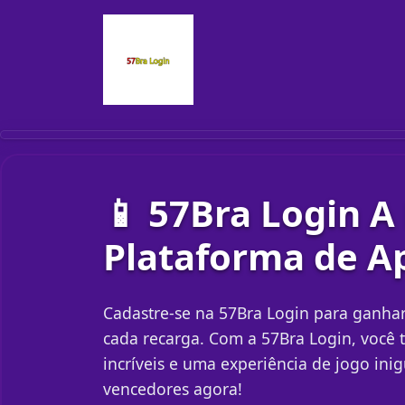
📱 57Bra Login A
Plataforma de A
Cadastre-se na 57Bra Login para ganha
cada recarga. Com a 57Bra Login, você
incríveis e uma experiência de jogo inig
vencedores agora!