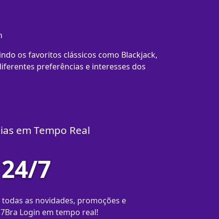
m
indo os favoritos clássicos como Blackjack,
iferentes preferências e interesses dos
cias em Tempo Real
24/7
e todas as novidades, promoções e
57Bra Login em tempo real!