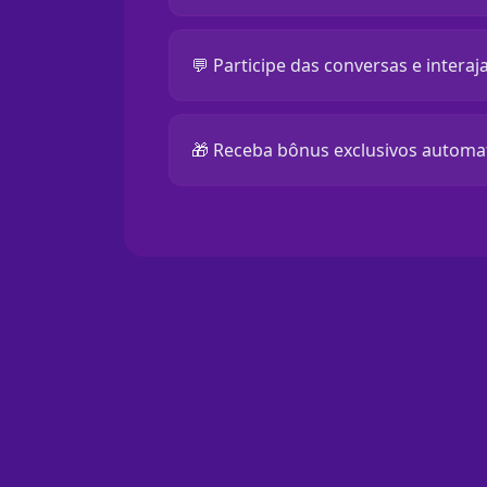
💬 Participe das conversas e interaj
🎁 Receba bônus exclusivos autom