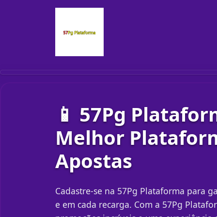
📱 57Pg Platafor
Melhor Platafor
Apostas
Cadastre-se na 57Pg Plataforma para g
e em cada recarga. Com a 57Pg Platafo