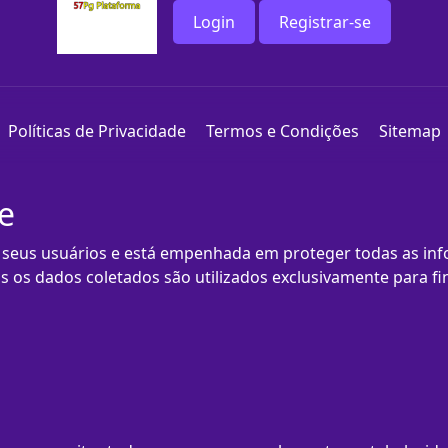
Login
Registrar-se
Políticas de Privacidade
Termos e Condições
Sitemap
de
e seus usuários e está empenhada em proteger todas as in
 os dados coletados são utilizados exclusivamente para fi