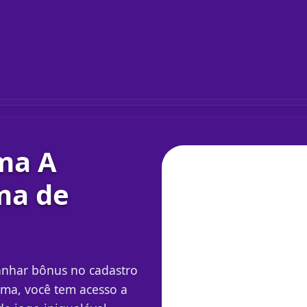
ma A
ma de
anhar bônus no cadastro
rma, você tem acesso a