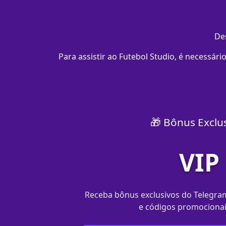
De
Para assistir ao Futebol Studio, é necessár
🎁 Bônus Exclu
VIP
Receba bônus exclusivos do Telegra
e códigos promocionai