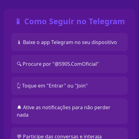
📱 Como Seguir no Telegram
📱 Baixe o app Telegram no seu dispositivo
🔍 Procure por "@5905.ComOficial"
👆 Toque em "Entrar" ou "Join"
🔔 Ative as notificações para não perder
nada
💬 Participe das conversas e interaja