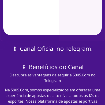
📱 Canal Oficial no Telegram!
📱 Benefícios do Canal
Descubra as vantagens de seguir a 5905.Com no
Telegram
Na 5905.Com, somos especializados em oferecer uma
experiência de apostas de alto nível a todos os fãs de
esportes! Nossa plataforma de apostas esportivas