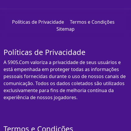
Políticas de Privacidade
Termos e Condições
Sitemap
Políticas de Privacidade
A 5905.Com valoriza a privacidade de seus usuários e
está empenhada em proteger todas as informações
pessoais fornecidas durante o uso de nossos canais de
comunicação. Todos os dados coletados são utilizados
exclusivamente para fins de melhoria contínua da
experiência de nossos jogadores.
Termos e Condições