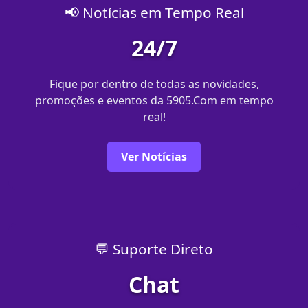
📢 Notícias em Tempo Real
24/7
Fique por dentro de todas as novidades,
promoções e eventos da 5905.Com em tempo
real!
Ver Notícias
💬 Suporte Direto
Chat