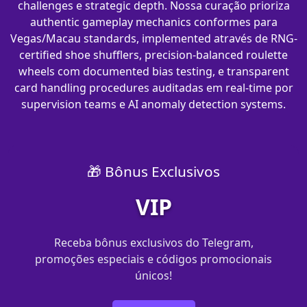
challenges e strategic depth. Nossa curação prioriza
authentic gameplay mechanics conformes para
Vegas/Macau standards, implemented através de RNG-
certified shoe shufflers, precision-balanced roulette
wheels com documented bias testing, e transparent
card handling procedures auditadas em real-time por
supervision teams e AI anomaly detection systems.
🎁 Bônus Exclusivos
VIP
Receba bônus exclusivos do Telegram,
promoções especiais e códigos promocionais
únicos!