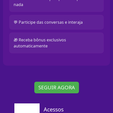
nada
💬 Participe das conversas e interaja
🎁 Receba bônus exclusivos
automaticamente
SEGUIR AGORA
Acessos