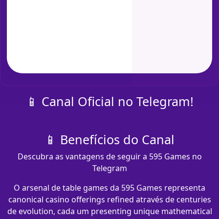
📱 Canal Oficial no Telegram!
📱 Benefícios do Canal
Descubra as vantagens de seguir a 595 Games no
Telegram
O arsenal de table games da 595 Games representa
canonical casino offerings refined através de centuries
de evolution, cada um presenting unique mathematical