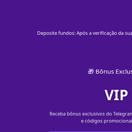
Deposite fundos: Após a verificação da s
🎁 Bônus Exclu
VIP
Receba bônus exclusivos do Telegra
e códigos promocionai