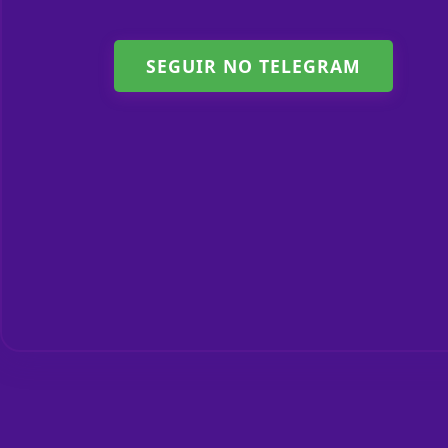
SEGUIR NO TELEGRAM