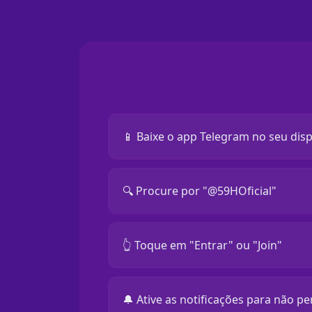
📱 Baixe o app Telegram no seu disp
🔍 Procure por "@59HOficial"
👆 Toque em "Entrar" ou "Join"
🔔 Ative as notificações para não p