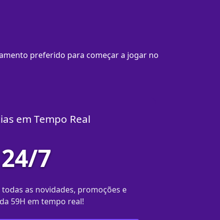
gamento preferido para começar a jogar no
cias em Tempo Real
24/7
e todas as novidades, promoções e
 da 59H em tempo real!