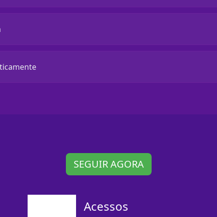
a
aticamente
SEGUIR AGORA
Acessos