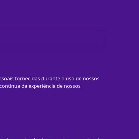
ssoais fornecidas durante o uso de nossos
 contínua da experiência de nossos