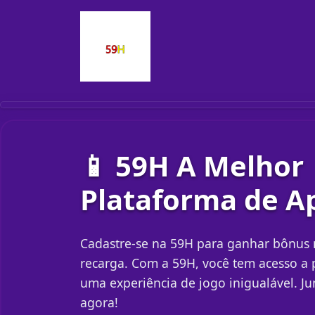
📱 59H A Melhor
Plataforma de A
Cadastre-se na 59H para ganhar bônus 
recarga. Com a 59H, você tem acesso a 
uma experiência de jogo inigualável. J
agora!