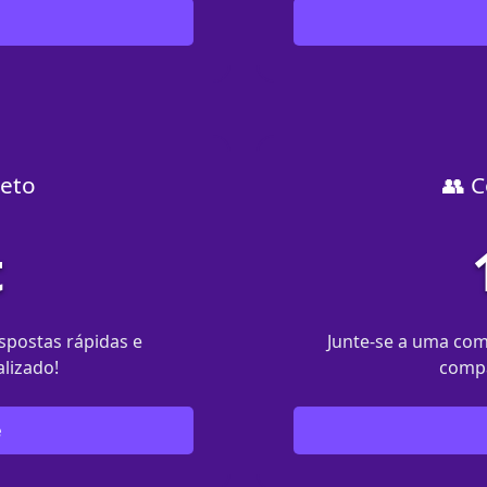
reto
👥 
t
espostas rápidas e
Junte-se a uma com
lizado!
compa
e