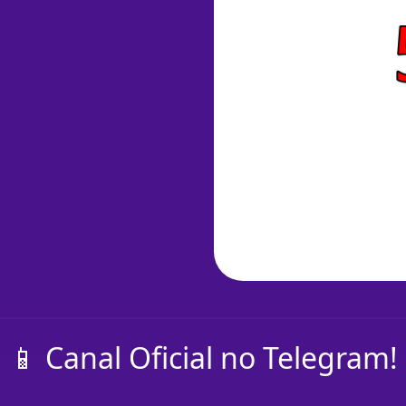
📱 Canal Oficial no Telegram!