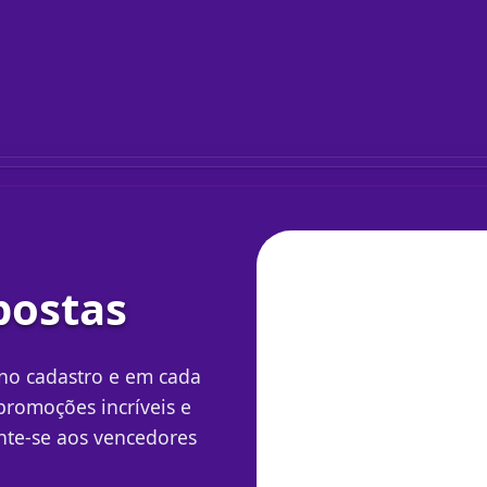
postas
no cadastro e em cada
promoções incríveis e
unte-se aos vencedores