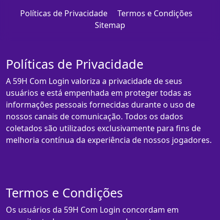
Políticas de Privacidade
Termos e Condições
Sitemap
Políticas de Privacidade
A 59H Com Login valoriza a privacidade de seus
usuários e está empenhada em proteger todas as
informações pessoais fornecidas durante o uso de
nossos canais de comunicação. Todos os dados
coletados são utilizados exclusivamente para fins de
melhoria contínua da experiência de nossos jogadores.
Termos e Condições
Os usuários da 59H Com Login concordam em