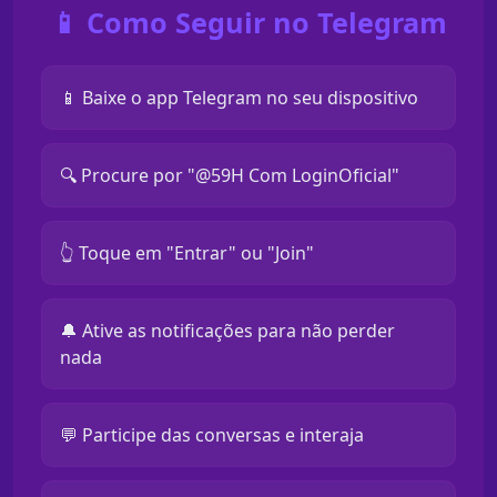
📱 Como Seguir no Telegram
📱 Baixe o app Telegram no seu dispositivo
🔍 Procure por "@59H Com LoginOficial"
👆 Toque em "Entrar" ou "Join"
🔔 Ative as notificações para não perder
nada
💬 Participe das conversas e interaja