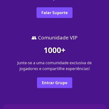
Falar Suporte
👥 Comunidade VIP
1000+
Junte-se a uma comunidade exclusiva de
jogadores e compartilhe experiências!
Entrar Grupo