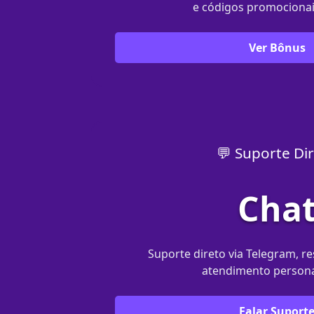
e códigos promocionai
Ver Bônus
💬 Suporte Di
Cha
Suporte direto via Telegram, r
atendimento persona
Falar Suport