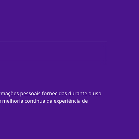
ormações pessoais fornecidas durante o uso
e melhoria contínua da experiência de