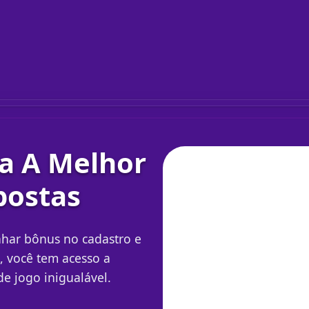
ma A Melhor
postas
nhar bônus no cadastro e
, você tem acesso a
e jogo inigualável.