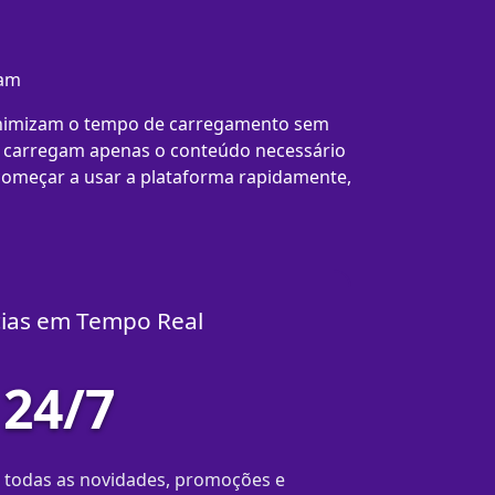
ram
minimizam o tempo de carregamento sem
e carregam apenas o conteúdo necessário
começar a usar a plataforma rapidamente,
cias em Tempo Real
24/7
e todas as novidades, promoções e