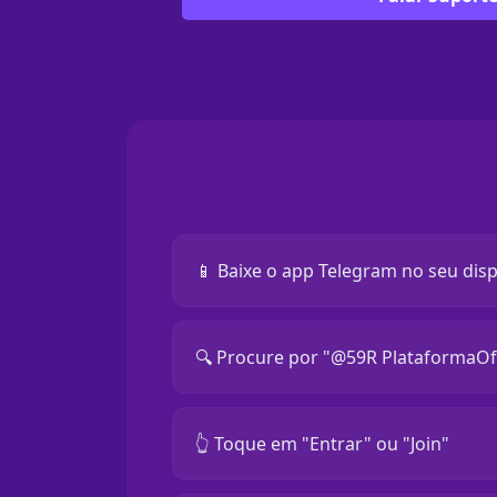
📱 Baixe o app Telegram no seu disp
🔍 Procure por "@59R PlataformaOfi
👆 Toque em "Entrar" ou "Join"