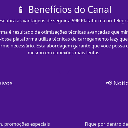
📱 Benefícios do Canal
scubra as vantagens de seguir a 59R Plataforma no Teleg
rma é resultado de otimizações técnicas avançadas que 
ossa plataforma utiliza técnicas de carregamento lazy qu
forme necessário. Esta abordagem garante que você possa 
mesmo em conexões mais lentas.
sivos
📢 Notí
m, promoções especiais
Fique por dentro d