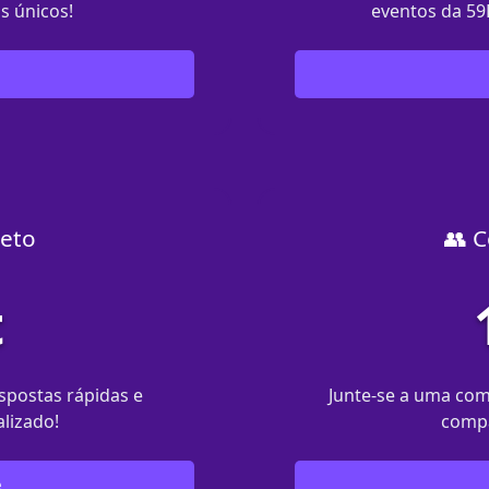
s únicos!
eventos da 59
reto
👥 
t
espostas rápidas e
Junte-se a uma com
lizado!
compa
e