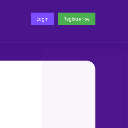
Login
Registrar-se