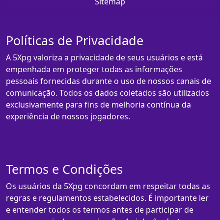
Sitemap
Políticas de Privacidade
A 5Xpg valoriza a privacidade de seus usuários e está
empenhada em proteger todas as informações
pessoais fornecidas durante o uso de nossos canais de
comunicação. Todos os dados coletados são utilizados
exclusivamente para fins de melhoria contínua da
experiência de nossos jogadores.
Termos e Condições
Os usuários da 5Xpg concordam em respeitar todas as
regras e regulamentos estabelecidos. É importante ler
e entender todos os termos antes de participar de