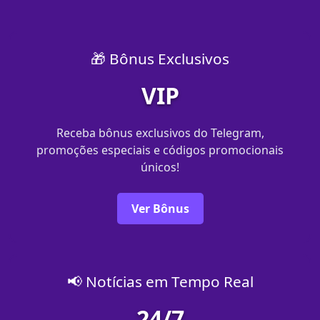
🎁 Bônus Exclusivos
VIP
Receba bônus exclusivos do Telegram,
promoções especiais e códigos promocionais
únicos!
Ver Bônus
📢 Notícias em Tempo Real
24/7