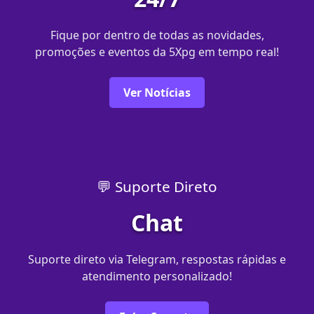
Fique por dentro de todas as novidades,
promoções e eventos da 5Xpg em tempo real!
Ver Notícias
💬 Suporte Direto
Chat
Suporte direto via Telegram, respostas rápidas e
atendimento personalizado!