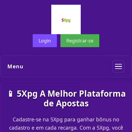
Login
Registrar-se
Menu
📱 5Xpg A Melhor Plataforma
de Apostas
Cadastre-se na 5Xpg para ganhar bônus no
cadastro e em cada recarga. Com a 5Xpg, você