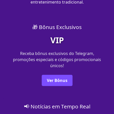
entretenimento tradicional.
🎁 Bônus Exclusivos
VIP
Receba bônus exclusivos do Telegram,
promoções especiais e códigos promocionais
únicos!
Ver Bônus
📢 Notícias em Tempo Real