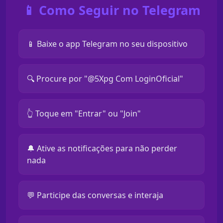
📱 Como Seguir no Telegram
📱 Baixe o app Telegram no seu dispositivo
🔍 Procure por "@5Xpg Com LoginOficial"
👆 Toque em "Entrar" ou "Join"
🔔 Ative as notificações para não perder
nada
💬 Participe das conversas e interaja