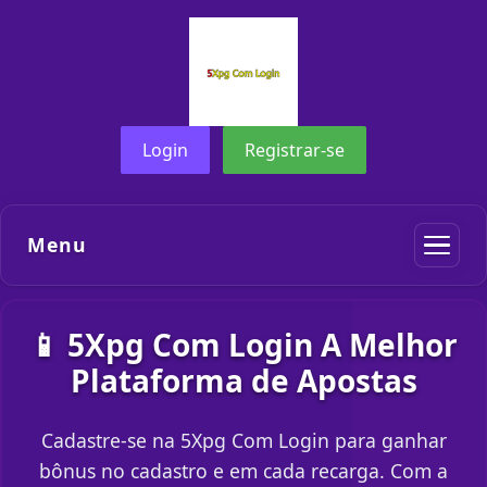
Login
Registrar-se
Menu
📱 5Xpg Com Login A Melhor
Plataforma de Apostas
Cadastre-se na 5Xpg Com Login para ganhar
bônus no cadastro e em cada recarga. Com a