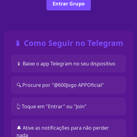
Entrar Grupo
📱 Como Seguir no Telegram
📱 Baixe o app Telegram no seu dispositivo
🔍 Procure por "@600Jogo APPOficial"
👆 Toque em "Entrar" ou "Join"
🔔 Ative as notificações para não perder
nada