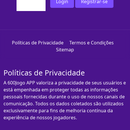
Login
Registrar-se
Políticas de Privacidade
Termos e Condições
Sitemap
Políticas de Privacidade
A 600Jogo APP valoriza a privacidade de seus usuários e
está empenhada em proteger todas as informações
pessoais fornecidas durante o uso de nossos canais de
comunicação. Todos os dados coletados são utilizados
exclusivamente para fins de melhoria contínua da
experiência de nossos jogadores.